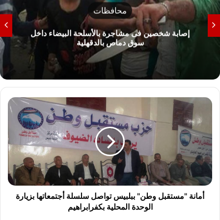
محافظات
شمال سيناء تحذر من نزول البحر الأبيض المتوسط
وتوضح خطورة الأمواج
أ
م
ا
ن
ة
"
م
س
ت
ق
أمانة "مستقبل وطن" ببلبيس تواصل سلسلة أجتمعاتها بزيارة
ب
الوحدة المحلية بكفرابراهيم
ل