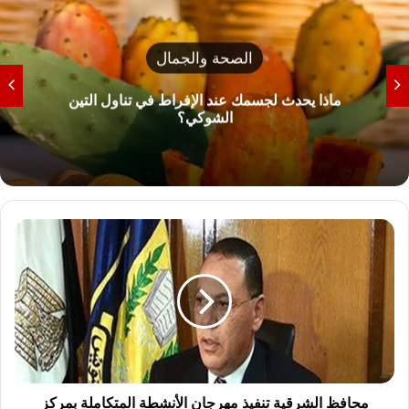
الصحة والجمال
ماذا يحدث لجسمك عند الإفراط في تناول التين
الشوكي؟
محافظ
الشرقية
تنفيذ
مهرجان
الأنشطة
المتكاملة
بمركز
شباب
منيا
القمح
محافظ الشرقية تنفيذ مهرجان الأنشطة المتكاملة بمركز