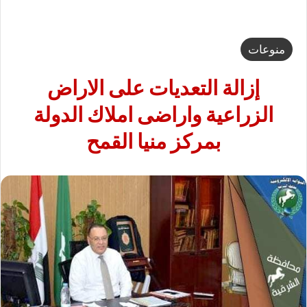
منوعات
إزالة التعديات على الاراض
الزراعية واراضى املاك الدولة
بمركز منيا القمح