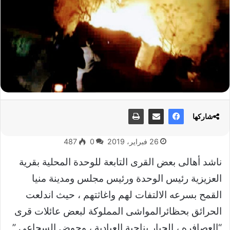
شاركها
26 فبراير، 2019
0
487
ناشد أهالى بعض القرى التابعة للوحدة المحلية بقرية
العزيزية رئيس الوحدة ورئيس مجلس ومدينة منيا
القمح بسرعه الالتفات لهم واغاثتهم ، حيث اندلعت
الحرائق بحظائرالمواشى المملوكة لبعض عائلات قرى
“العصافره ، الحيار بناحية العبادية ، وحوض السجاعى ”