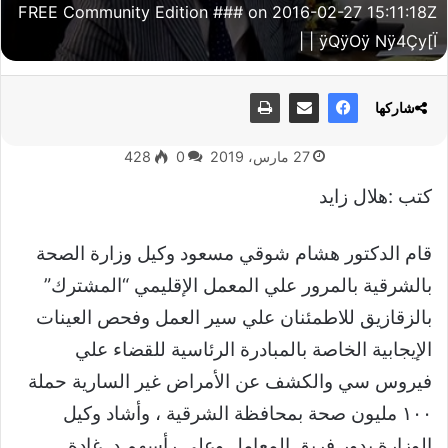
FREE Community Edition ### on 2016-02-27 15:11:18Z
| | ÿQÿOÿ Nÿ4Çy[Ï
شاركها
27 مارس، 2019
0
428
كتب :هلال زايد
قام الدكتور هشام شوقي مسعود وكيل وزارة الصحة
بالشرقية بالمرور علي المعمل الإقليمي “المشترك”
بالزقازيق للاطمئنان علي سير العمل وفحص العينات
الإيجابية الخاصة بالمبادرة الرئاسية للقضاء علي
فيروس سي والكشف عن الأمراض غير السارية حملة
١٠٠ مليون صحة بمحافظة الشرقية ، وأشاد وكيل
الوزارة بدور فريق المعامل وعلي رأسهم د. غادة