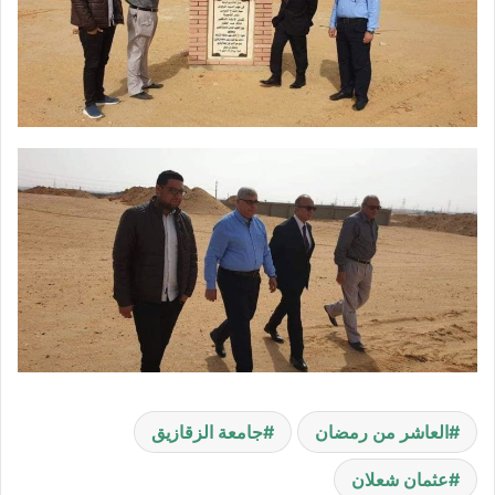
العاشر من رمضان
جامعة الزقازيق
عثمان شعلان