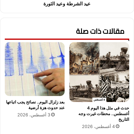
م
و
عيد الشرطة وعيد الثورة
م
ع
ي
ي
ز
د
مقالات ذات صلة
ا
ا
ت
ل
ا
ث
ل
و
ت
ر
ص
ة
و
ي
ر
ا
ل
ف
بعد زلزال اليوم.. نصائح يجب اتباعها
و
عند حدوث هزة أرضية
حدث في مثل هذا اليوم 4
ت
أغسطس.. محطات غيرت وجه
3 أغسطس، 2026
و
التاريخ
غ
4 أغسطس، 2026
ر