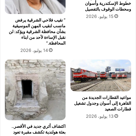
ل
ر
خطوط الإسكندرية وأسوان
م
و
ومحطات الوقوف بالتفصيل
ع
ة
15 يوليو، 2026
” نقيب فلاحي الشرقية يرفض
ر
ه
مانسب لنقيب المهن الموسيقية
ض
ا
بشأن محافظة الشرقية ويؤكد: لن
ا
ش
نقبل الإساءة لأحد من ابناء
ل
م
المحافظة.”
ص
ع
14 يوليو، 2026
ي
ض
ن
و
ا
م
ل
ج
د
ل
و
س
ل
ا
ى
مواعيد القطارات الجديدة من
ل
القاهرة إلى أسوان وجدول تشغيل
ل
ن
قطارات الصعيد
س
و
13 يوليو، 2026
ل
ا
ا
ب
اكتشاف أثري جديد في الأقصر..
س
ب
بعثة هولندية تكشف مقبرة تعود
ل