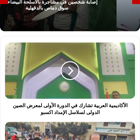
إصابة شخصين فى مشاجرة بالأسلحة البيضاء داخل
سوق دماص بالدقهلية
ا
ل
أ
ك
ا
د
ي
م
ي
ة
الأكاديمية العربية تشارك في الدورة الأولى لمعرض الصين
ا
الدولى لسلاسل الإمداد اكسبو
ل
ع
ا
ر
ه
ب
ا