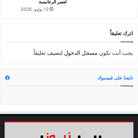
ا
لعصر الرعامسة
ا
ل
12 يوليو، 2026
ل
ا
إ
غ
م
ا
د
ن
اترك تعليقاً
ا
ي
د
ا
ا
ل
يجب أنت تكون
مسجل الدخول
لتضيف تعليقاً.
ك
و
س
ط
ب
ن
و
تابعنا على فيسبوك
ي
ة