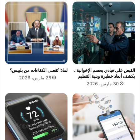
ت
ع
ت
ب
ا
د
ح
ا
و
ل
أ
ع
س
ز
ع
ي
ا
ز
ر
ت
القبض على قيادي بحسم الإخوانية..
لماذا تُقصى الكفاءات من بلبيس؟
ا
ت
يكشف أبعاد خطيرة وبنية التنظيم
28 مارس، 2026
ل
ص
30 مارس، 2026
ت
د
ذ
ر
ا
م
ك
و
ر
س
م
ج
د
ة