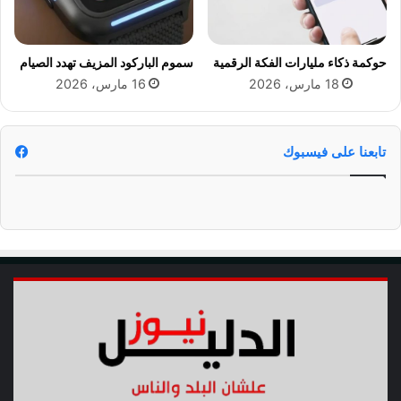
و
ت
ع
حوكمة ذكاء مليارات الفكة الرقمية
سموم الباركود المزيف تهدد الصيام
ر
18 مارس، 2026
16 مارس، 2026
ض
ب
ح
ا
تابعنا على فيسبوك
ل
ة
"
س
و
ل
د
أ
و
ت