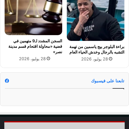
ئ
س
ي
ي
ة
ف
"
ا
ا
ل
ل
غ
ف
السجن المشدد لـ9 متهمين في
ا
ا
قضية «محاولة اقتحام قسم مدينة
براءة البلوجر بيج ياسمين من تهمة
م
ئ
نصر»
التشبه بالرجال وخدش الحياء العام
ض
ز
28 يوليو، 2026
28 يوليو، 2026
ة
ي
!
ن
ب
ا
تابعنا على فيسبوك
ل
م
ر
ك
ز
ا
ل
أ