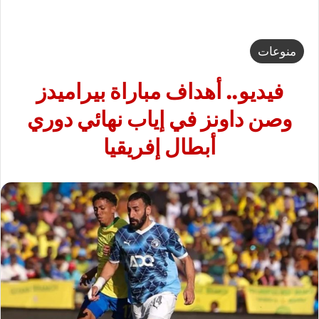
منوعات
فيديو.. أهداف مباراة بيراميدز
وصن داونز في إياب نهائي دوري
أبطال إفريقيا