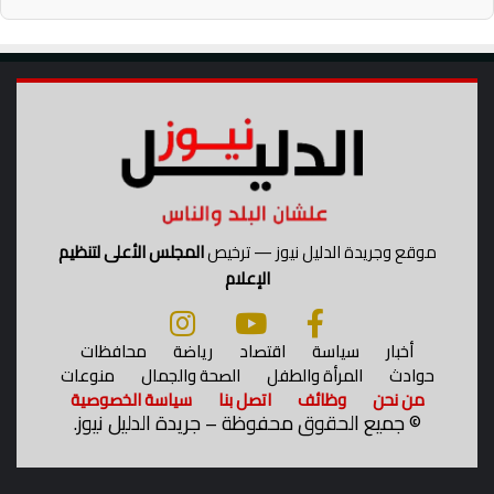
ن
ز
ف
ي
ن
ه
ا
ئ
ي
د
و
موقع وجريدة الدليل نيوز — ترخيص
المجلس الأعلى لتنظيم
ر
الإعلام
ي
أ
ب
أخبار
سياسة
اقتصاد
رياضة
محافظات
ط
حوادث
المرأة والطفل
الصحة والجمال
منوعات
ا
من نحن
وظائف
اتصل بنا
سياسة الخصوصية
ل
©
جميع الحقوق محفوظة – جريدة الدليل نيوز.
إ
ف
ر