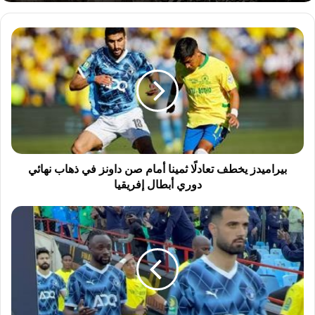
ب
ي
ر
ا
م
ي
د
ز
ي
خ
بيراميدز يخطف تعادلًا ثمينا أمام صن داونز في ذهاب نهائي
ط
دوري أبطال إفريقيا
ف
ت
ب
ع
ع
ا
د
د
ا
لً
ل
ا
ت
ث
ع