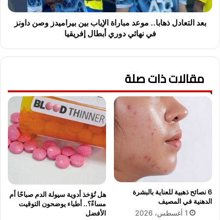
م
ا
ي
د
ن
ل
بعد التعادل ذهابا.. موعد مباراة الإياب بين بيراميدز وصن داونز
ا
ذ
في نهائي دوري أبطال إفريقيا
أ
ه
م
ا
ا
ب
م
مقالات ذات صلة
ا
ص
.
ن
.
د
م
ا
و
و
ع
ن
د
ز
م
ف
ب
ي
ا
ذ
ر
ه
ا
6 نصائح ذهبية للعناية بالبشرة
هل تُؤخذ أدوية سيولة الدم صباحًا أم
ا
ة
الدهنية في المصيف
مساءً؟.. أطباء يوضحون التوقيت
ب
ا
الأفضل
1 أغسطس، 2026
ن
ل