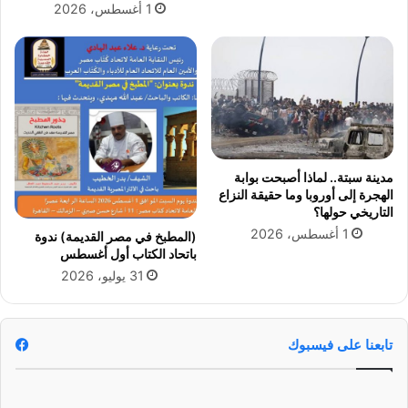
1 أغسطس، 2026
ه
إ
ا
ي
ئ
ا
ي
ب
د
ب
و
ي
ر
ن
ي
ب
أ
ي
مدينة سبتة.. لماذا أصبحت بوابة
ب
ر
الهجرة إلى أوروبا وما حقيقة النزاع
ط
ا
التاريخي حولها؟
ا
م
1 أغسطس، 2026
(المطبخ في مصر القديمة) ندوة
ل
ي
باتحاد الكتاب أول أغسطس
إ
د
31 يوليو، 2026
ف
ز
ر
و
ي
ص
ق
ن
تابعنا على فيسبوك
ي
د
ا
ا
و