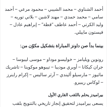
أحمد الشناوي – محمد الشيبي – محمود مرعي – أحمد
سامي – محمد حمدي – مهند لاشين – بلاتي توريه –
وليد الكرتي – أحمد عاطف “قطة” – إبراهيم عادل –
فيستون ماييلي.
بينما بدأ صن داونز المباراة بتشكيل مكوّن من:
رونوين ويليامز – خوليسو موداو – موسى ليبوسا –
جران كيكانا – أوبري موديبا – تيبوهو موكوينا – تاشريك
ماثيوز – مارسيلو أليندي – آرثر ساليس – إكرام راينرز
– لوكاس ريبيرو.
بيراميدز يحلم باللقب القاري الأول
يسعى بيراميدز لتحقيق إنجاز تاريخي بالتتويج بلقب