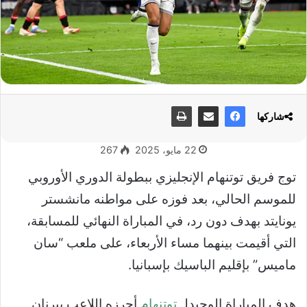
شاركها
22 مايو، 2025
267
توج فريق توتنهام الإنجليزي ببطولة الدوري الأوروبي
للموسم الحالي، بعد فوزه على مواطنه مانشستر
يونايتد بهدف دون رد، في المباراة النهائي للمسابقة،
التي أقيمت بينهما مساء الأربعاء، على ملعب “سان
ماميس” بإقليم الباسيك بإسبانيا.
هدف المباراة الوحيدلـ
توتنهام
أحرزه اللاعب بيرنان