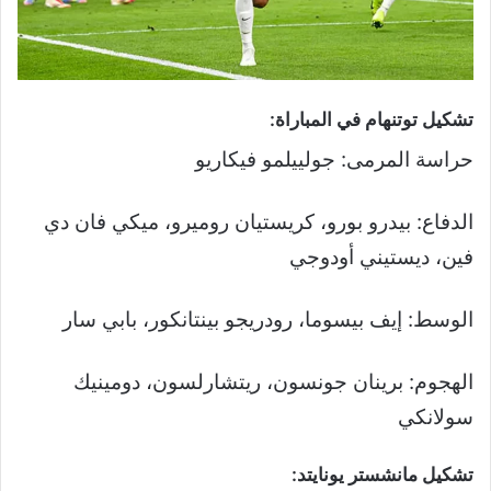
تشكيل توتنهام في المباراة:
حراسة المرمى: جولييلمو فيكاريو
الدفاع: بيدرو بورو، كريستيان روميرو، ميكي فان دي
فين، ديستيني أودوجي
الوسط: إيف بيسوما، رودريجو بينتانكور، بابي سار
الهجوم: برينان جونسون، ريتشارلسون، دومينيك
سولانكي
تشكيل مانشستر يونايتد: