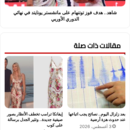
م
ف
ج
ف
شاهد.. هدف فوز توتنهام على مانشستر يونايتد في نهائي
ل
و
الدوري الأوربي
و
ز
س
ت
ا
و
ل
مقالات ذات صلة
ت
ث
ن
ا
ه
ن
ا
و
م
ي
ع
ة
ل
ا
ى
ل
م
ع
ا
ا
ن
م
ش
بعد زلزال اليوم.. نصائح يجب اتباعها
إيفانكا ترامب تخطف الأنظار بصور
ة
س
عند حدوث هزة أرضية
صيفية جديدة.. وتثير الجدل برسالة
2
ت
على كوب
3 أغسطس، 2026
0
ر