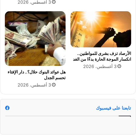
3 أغسطس، 2026
2
ي
5
و
ن
ا
ي
ت
د
ف
الأرصاد تزف بشرى للمواطنين..
ي
انكسار الموجة الحارة بدءًا من الغد
ن
3 أغسطس، 2026
ه
هل عوائد البنوك حلال؟.. دار الإفتاء
ا
تحسم الجدل
ئ
3 أغسطس، 2026
ي
ا
ل
د
تابعنا على فيسبوك
و
ر
ي
ا