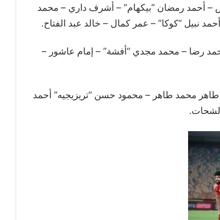
 – أحمد رمضان “بيكهام” – أشرف داري – محمد
حمد نبيل “كوكا” – عمر كمال – خالد عبد الفتاح.
حمد رضا – محمد مجدي “أفشة” – إمام عاشور –
 طاهر محمد طاهر – محمود حسن “تريزيجيه” أحمد
لشحات.