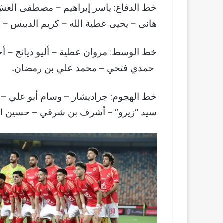
خط الدفاع: ياسر إبراهيم – مصطفى العش
هاني – يحيى عطية الله – كريم الدبيس – أ
خط الوسط: مروان عطية – أليو ديانج – أ
حمدي فتحي – محمد علي بن رمضان.
خط الهجوم: جراديشار – وسام أبو علي –
سيد “زيزو” – أشرف بن شرقي – حسين ا