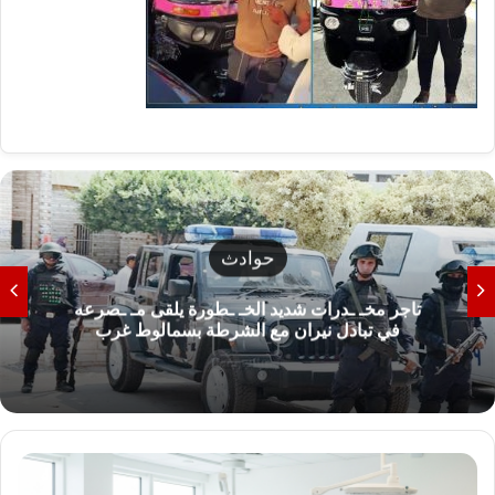
حوادث
تاجر مخـ ـدرات شديد الخـ ـطورة يلقى مـ ـصرعه
في تبادل نيران مع الشرطة بسمالوط غرب
ف
ت