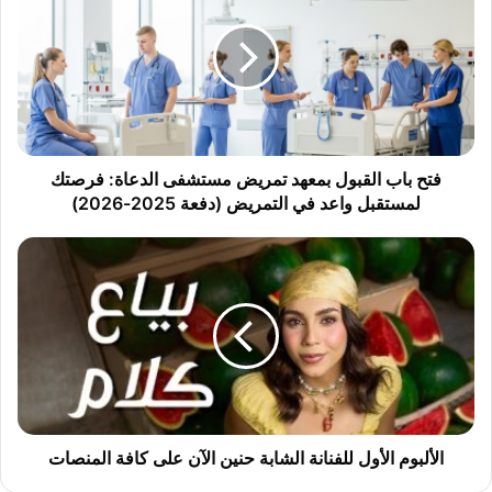
ح
ب
ا
ب
ا
ل
ق
ب
فتح باب القبول بمعهد تمريض مستشفى الدعاة: فرصتك
و
لمستقبل واعد في التمريض (دفعة 2025-2026)
ل
ب
ا
م
ل
ع
أ
ه
ل
د
ب
ت
و
م
م
ر
ا
ي
ل
ض
أ
الألبوم الأول للفنانة الشابة حنين الآن على كافة المنصات
م
و