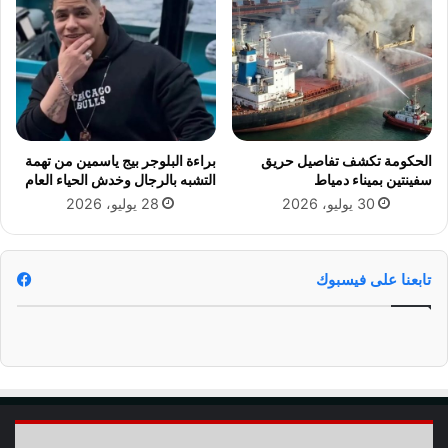
ق
ن
ب
ع
ل
ل
و
ى
ا
ك
ع
ا
د
ف
ف
ة
الحكومة تكشف تفاصيل حريق
براءة البلوجر بيج ياسمين من تهمة
ي
ا
سفينتين بميناء دمياط
التشبه بالرجال وخدش الحياء العام
ا
ل
30 يوليو، 2026
28 يوليو، 2026
ل
م
ت
ن
م
ص
ر
ا
تابعنا على فيسبوك
ي
ت
ض
(
د
ف
ع
ة
2