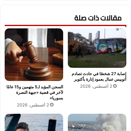
س
ل
ت
ل
ش
مقالات ذات صلة
ل
ف
ف
ى
ن
ا
ا
ل
ن
د
ة
ع
ا
ا
ل
ة
ش
:
ا
إصابة 27 شخصًا في حادث تصادم
ف
ب
أتوبيس عمال بعمود إنارة بأكتوبر
ر
ة
2 أغسطس، 2026
السجن المؤبد لـ5 متهمين و15 عامًا
ص
ح
لآخر في قضية «جبهة النصرة
ت
ن
بسوريا»
ك
ي
2 أغسطس، 2026
ل
ن
م
ا
س
ل
ت
آ