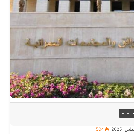
طباعة
504