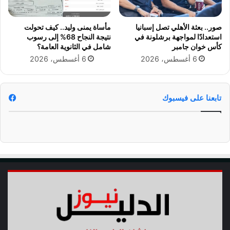
ل
ة
ك
ل
ت
صور.. بعثة الأهلي تصل إسبانيا
مأساة يمنى وليد.. كيف تحولت
ل
ب
استعدادًا لمواجهة برشلونة في
نتيجة النجاح 68% إلى رسوب
د
ا
كأس خوان جامبر
شامل في الثانوية العامة؟
ك
ل
6 أغسطس، 2026
6 أغسطس، 2026
ت
خ
و
ا
ر
ر
ة
ج
تابعنا على فيسبوك
ش
ي
ا
ة
د
؟
ي
ة
س
ا
ل
م