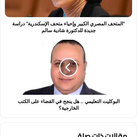
ف
ا
ل
م
"المتحف المصري الكبير وإحياء متحف الإسكندرية" دراسة
ص
جديدة للدكتورة شادية سالم
ر
ي
ا
ا
ل
ل
ب
ك
و
ب
ك
ي
ل
ر
ي
و
ت
إ
ا
ح
ل
البوكليت التعليمي .. هل ينجح في القضاء على الكتب
ي
ت
الخارجية؟
ا
ع
ء
ل
م
ي
ت
مقالات ذات صلة
م