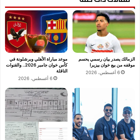
ح
ي
ف
.
ا
.
ل
ه
إ
ل
س
ي
ك
ن
ن
ج
د
ح
الزمالك يصدر بيان رسمي يحسم
موعد مباراة الأهلي وبرشلونة في
ر
ف
موقفه من بيع خوان بيزيرا
كأس خوان جامبر 2026.. والقنوات
ي
ي
الناقلة
6 أغسطس، 2026
ة
ا
6 أغسطس، 2026
"
ل
د
ق
ر
ض
ا
ا
س
ء
ة
ع
ج
ل
د
ى
ي
ا
د