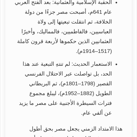
الحقبة الإسلامية والعثمانية: بعد الفتح العربي
عام 641م، أصبحت مصر جزءًا من دولة
الخلافة، ثم انتقلت تبعيتها إلى ولاة
العباسيين، فالفاطميين، فالمماليك، وأخيرًا
العثمانيين الذين حكموها لأربعة قرون كاملة
(1517–1914م).
الاستعمار الحديث: لم تنتهِ التبعية عند هذا
الحد، بل تواصلت عبر الاحتلال الفرنسي
القصير (1798–1801م)، ثم البريطاني
الطويل (1882–1952م)، ليبلغ مجموع
فترات السيطرة الأجنبية على مصر ما يزيد
عن ألفي عام.
هذا الامتداد الزمني يجعل مصر بحق أطول