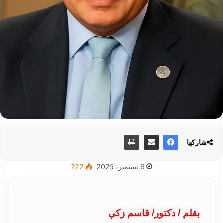
شاركها
6 سبتمبر، 2025
722
بقلم / دكتور/ قاسم زكي