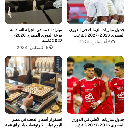
:
ع
"
ا
ت
ش
ج
ب
ر
ك
جدول مباريات الزمالك في الدوري
مباراة القمة في الجولة السادسة..
ب
ا
المصري 2026-2027 بالترتيب
قرعة الدوري المصري 2026-
ة
ر
2027 كاملة
5 أغسطس، 2026
م
ت
5 أغسطس، 2026
ؤ
م
ل
ي
م
ز
ة
ة
ت
م
ح
ن
ت
م
ا
ا
ج
ك
و
ي
ق
ن
تً
ا
جدول مباريات الأهلي في الدوري
استقرار أسعار الذهب في مصر
ا
ت
المصري 2026-2027 بالترتيب
اليوم عيار 21 وتوقعات باختراق قمة
ل
ا