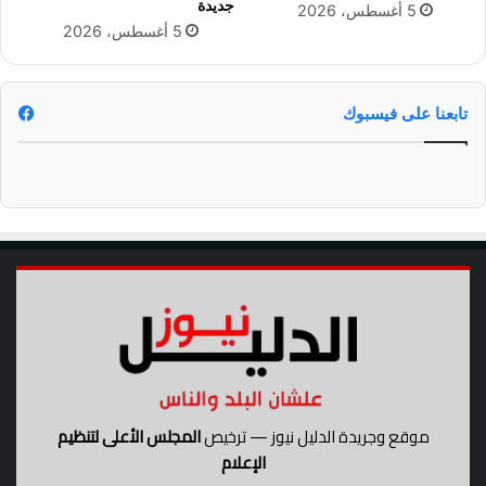
جديدة
5 أغسطس، 2026
ل
ل
5 أغسطس، 2026
ت
ب
ع
ر
ا
ي
ف
د
تابعنا على فيسبوك
ي
أ
"
و
(
ا
ف
ل
ي
ب
د
ن
ي
ز
و
ك
)
موقع وجريدة الدليل نيوز — ترخيص
المجلس الأعلى لتنظيم
الإعلام