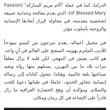
الدراما، كما في عمله “آلام مريم المباركة” (Passion
of Blessed Mary)، الذي يقدم معالجة وجدانية عميقة
لشخصية مقدسة، في محاولة لإبراز أبعادها الإنسانية
والروحية بأسلوب مؤثر.
في مجمل أعماله، يقدم سرجون ش كيسو نموذجاً
للأديب الملتزم بهويته، المنفتح على العالم في آنٍ واحد.
هو كاتب يعيش في المهجر، لكن قلبه لا يزال معلقاً
بتراب بلاد ما بين النهرين، يستلهم منها رؤاه ويعيد
صياغتها بلغة عالمية. وهكذا، تتحول كتاباته إلى رسالة
إنسانية تتجاوز الحدود، حاملةً في طياتها دعوةً للحب
والسلام، ومؤكدة أن وهج الحضارة العراقية ما زال
قادراً على الإضاءة في كل زمان ومكان.