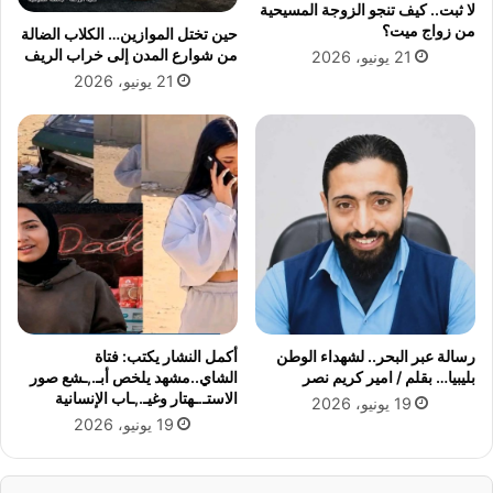
لا ثبت.. كيف تنجو الزوجة المسيحية
د
ف
من زواج ميت؟
حين تختل الموازين… الكلاب الضالة
ي
ا
من شوارع المدن إلى خراب الريف
21 يونيو، 2026
ع
ع
21 يونيو، 2026
ل
ت
ى
د
ا
ر
ل
ي
ط
ج
ف
ي
ل
ف
ي
ي
ا
ا
س
ل
ي
ح
ن
ر
رسالة عبر البحر.. لشهداء الوطن
أكمل النشار يكتب: فتاة
ب
ا
بليبيا… بقلم / امير كريم نصر
الشاي..مشهد يلخص أبـ.,ـشع صور
ا
ر
الاستـ.ـهتار وغيـ.,ـاب الإنسانية
19 يونيو، 2026
ل
ة
19 يونيو، 2026
ب
ب
ح
د
ي
ء