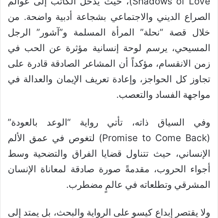
Shadows of Love)، حيث يدخل الكاتب إلى عوالم
الصراع الديني والاجتماعي بشجاعة أدبية واضحة. من
خلال قصة “نحلة” المرأة المسلمة و”آشور” الرجل
المسيحي، يرسم لوحة إنسانية مؤثرة عن الحب في
زمن الانقسام، مؤكداً أن المشاعر الصادقة قادرة على
تجاوز كل الحواجز، وإعادة تعريف الإيمان والعدالة في
مواجهة الفساد والتعصب.
وفي السياق ذاته، تأتي رواية “الوعد بالعودة”
(Promise to Come Back) لتغوص في عمق الألم
الإنساني، حيث تتناول قضايا الفراق والتضحية وسط
أجواء الحروب، مقدمةً صورة صادقة لمعاناة الإنسان
المشرقي وتطلعاته في عالمٍ مضطرب.
ولا يقتصر إبداع كيسو على الرواية والبحث، بل يمتد إلى