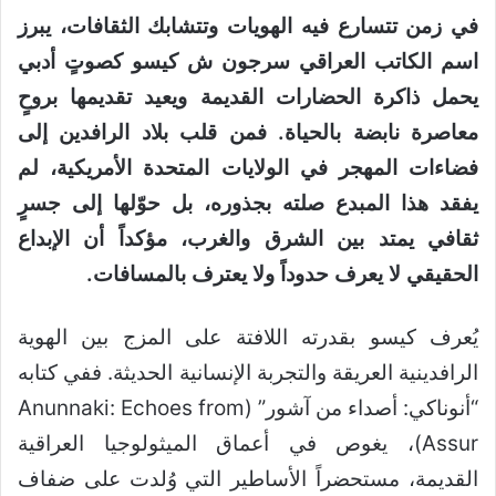
في زمن تتسارع فيه الهويات وتتشابك الثقافات، يبرز
اسم الكاتب العراقي سرجون ش كيسو كصوتٍ أدبي
يحمل ذاكرة الحضارات القديمة ويعيد تقديمها بروحٍ
معاصرة نابضة بالحياة. فمن قلب بلاد الرافدين إلى
فضاءات المهجر في الولايات المتحدة الأمريكية، لم
يفقد هذا المبدع صلته بجذوره، بل حوّلها إلى جسرٍ
ثقافي يمتد بين الشرق والغرب، مؤكداً أن الإبداع
الحقيقي لا يعرف حدوداً ولا يعترف بالمسافات.
يُعرف كيسو بقدرته اللافتة على المزج بين الهوية
الرافدينية العريقة والتجربة الإنسانية الحديثة. ففي كتابه
“أنوناكي: أصداء من آشور” (Anunnaki: Echoes from
Assur)، يغوص في أعماق الميثولوجيا العراقية
القديمة، مستحضراً الأساطير التي وُلدت على ضفاف