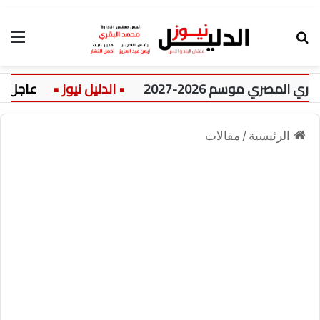
بحث عن
الق
سم 2026-2027
عاجل:
عسر 
الرئيسية
/
مقالات