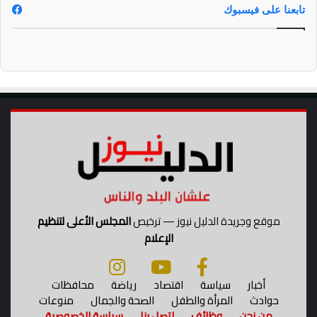
ر
اً
تابعنا على فيسبوك
ة
م
ن
ا
ل
خ
م
ي
س
موقع وجريدة الدليل نيوز — ترخيص
المجلس الأعلى لتنظيم
الإعلام
أخبار
سياسة
اقتصاد
رياضة
محافظات
حوادث
المرأة والطفل
الصحة والجمال
منوعات
من نحن
وظائف
اتصل بنا
سياسة الخصوصية