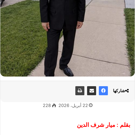
شاركها
22 أبريل، 2026
228
بقلم : ميار شرف الدين