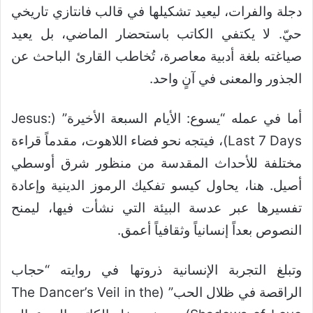
دجلة والفرات، ليعيد تشكيلها في قالب فانتازي تاريخي
حيّ. لا يكتفي الكاتب باستحضار الماضي، بل يعيد
صياغته بلغة أدبية معاصرة، تُخاطب القارئ الباحث عن
الجذور والمعنى في آنٍ واحد.
أما في عمله “يسوع: الأيام السبعة الأخيرة” (Jesus:
Last 7 Days)، فيتجه نحو فضاء اللاهوت، مقدماً قراءة
مختلفة للأحداث المقدسة من منظور شرق أوسطي
أصيل. هنا، يحاول كيسو تفكيك الرموز الدينية وإعادة
تفسيرها عبر عدسة البيئة التي نشأت فيها، ليمنح
النصوص بعداً إنسانياً وثقافياً أعمق.
وتبلغ التجربة الإنسانية ذروتها في روايته “حجاب
الراقصة في ظلال الحب” (The Dancer’s Veil in the