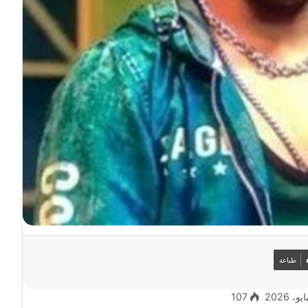
طباعة
107