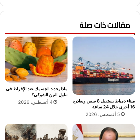
ع
م
ب
ن
د
ا
ا
مقالات ذات صلة
ل
ل
ج
ع
ل
ا
و
ل
س
ا
ا
ل
ل
م
ط
ف
و
ا
ي
ج
ل
ماذا يحدث لجسمك عند الإفراط في
ئ
أ
تناول التين الشوكي؟
.
م
ميناء دمياط يستقبل 8 سفن ويغادره
4 أغسطس، 2026
.
ا
16 أخرى خلال 24 ساعة
و
م
5 أغسطس، 2026
ي
ا
ه
ل
د
ك
د
م