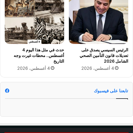
ب
ب
إ
ي
ج
و
ر
ت
ا
ر
ء
:
ا
ي
ت
ص
الرئيس السيسي يصدق على
حدث في مثل هذا اليوم 4
ق
تعديلات قانون التأمين الصحي
أغسطس.. محطات غيرت وجه
ي
الشامل 2026
التاريخ
ا
ب
ن
ا
4 أغسطس، 2026
4 أغسطس، 2026
و
ل
ن
ج
ي
س
تابعنا على فيسبوك
ة
م
و
ا
ل
ع
ق
ل