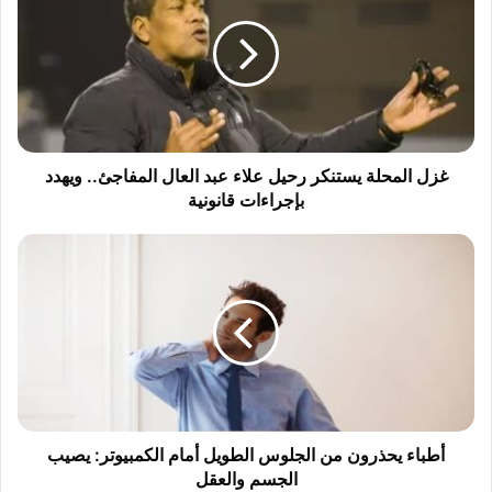
ل
ا
ل
م
ح
ل
ة
ي
غزل المحلة يستنكر رحيل علاء عبد العال المفاجئ.. ويهدد
س
بإجراءات قانونية
ت
ن
أ
ك
ط
ر
ب
ر
ا
ح
ء
ي
ي
ل
ح
ع
ذ
ل
ر
ا
و
أطباء يحذرون من الجلوس الطويل أمام الكمبيوتر: يصيب
ء
ن
الجسم والعقل