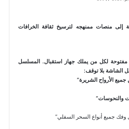
حة إلى منصات ممنهجه لترسيخ ثقافة الخرافات
لساعة الواحدة صباحاََ. قناة العمدة TV مفتوحة لكل من يملك جهاز استقبال. المسلسل
 الشاشة بلا توقف:
جميع الأرواح الشريرة”
ات والنحوسات”
 وفك جميع أنواع السحر السفلي”