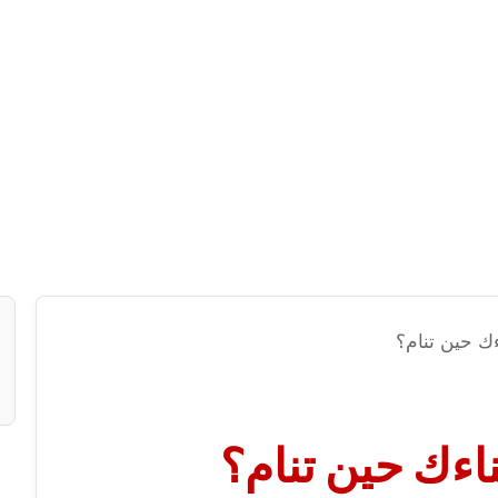
اءك حين تنام؟
بناءك حين تنام؟