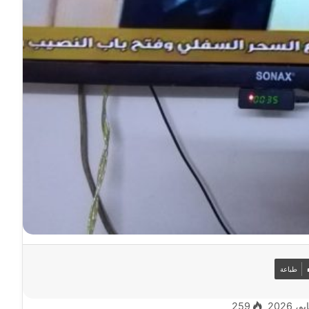
طباعة
259