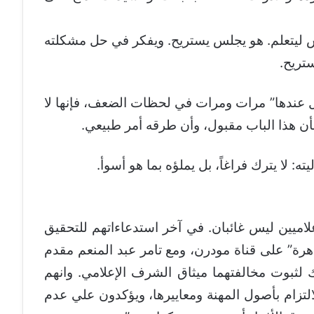
لس ليتعلم. هو يجلس يستريح. ويفكر في حل مشكلته
ستريح.
ل عندها” مرات ومرات في لحظات الضعف، فإنها لا
ي بأن هذا الباب مقبول، وأن طرقه أمر طبيعي.
ه: لا يترك فراغاً، بل يملؤه بما هو أسوأ.
علاميين ليس غائبان. في آخر استدعاءاتهم للتحقيق
هرة” على قناة مودرن، ومع تامر عبد المنعم مقدم
 لثبوت مخالفتهما ميثاق الشرف الإعلامي. وانهم
 الالتزام بأصول المهنة ومعاييرها، ويؤكدون علي عدم