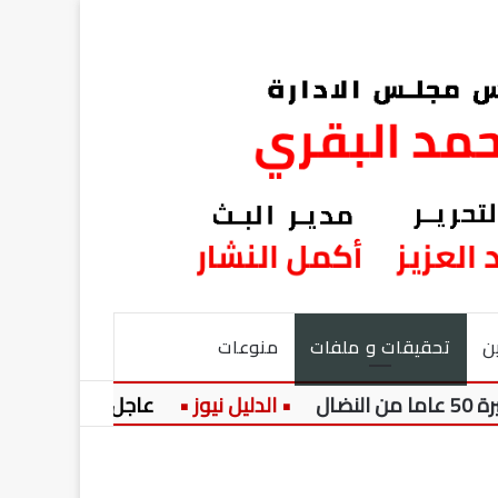
ن
تحقيقات و ملفات
منوعات
عاجل:
سامية نجيب تكت