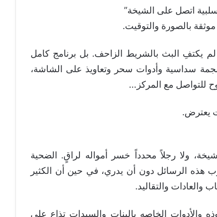
سلبية اتصل على الشيخة”
موثقة بالصورة والتوقيت.
في نفس الليلة، لم يكتفِ البث بالشريط الزاحف. بل برنامج كامل
ونجمة سداسية وأدوات سحر وتعاويذ على الشاشة،
ح للتواصل مع المركز…
ت يعترض.
خة، ولا رجلاً محدداً خسر أمواله لراقٍ. الضحية
 هذه الرسائل دون أن يدري، في حين أن الكثير
 والعادات والتقاليد.
ذه والأدوات الخاصه بالبنات والسيدات تذاع على