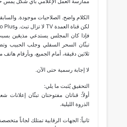
ممارسة العمل الإعلامي بأي شكل يمس حقو
الكلام واضح. الصلاحيات موجودة. والسابقة
لكن قناة العمدة TV لا تزال تبث. وCairo Plus لا تزال تُذيع. والشيخة لا تزال تنتظر اتصالك.
فإذا كان المجلس يستدعي مذيعَين بسبب 
تبثّان السحر السفلي وجلب الحبيب وتط
ثلاثين دقيقة، أمام الجميع، وبأرقام هاتف م
لا إجابة رسمية حتى الآن.
التحقيق يُثبت ما يلي:
أولاً: قناتان مفتوحتان تبثّان إعلانا
الذروة الليلية.
ثانياً: الجهات الرقابية تمتلك لجاناً متخص