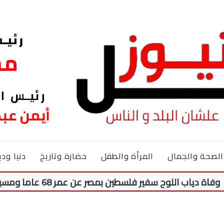
الصحة والجمال
المرأة والطفل
حضارة وتاريخ
دنيا ودي
وح سفير فلسطين بمصر عن عمر 68 عاما ومسيرة 50 عاما من النضال