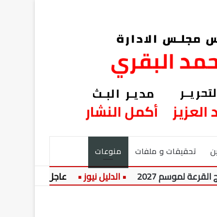
ن
تحقيقات و ملفات
منوعات
موسم 2027
عاجل:
زيلينسكي في ب