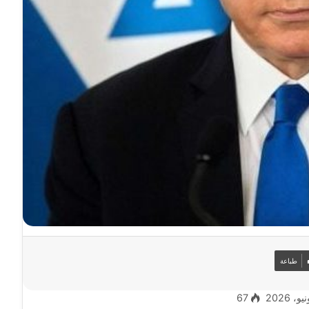
طباعة
67