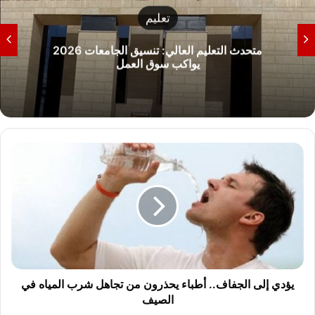
تعليم
متحدث التعليم العالي: تنسيق الجامعات 2026
يواكب سوق العمل
ي
ؤ
د
ي
إ
ل
ى
ا
ل
ج
يؤدي إلى الجفاف.. أطباء يحذرون من تجاهل شرب المياه في
ف
الصيف
ا