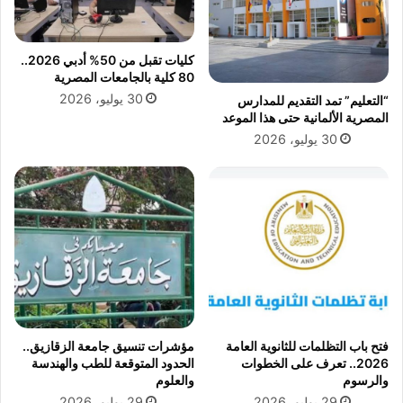
ش
م
ر
ن
ب
ا
كليات تقبل من 50% أدبي 2026..
ا
ل
80 كلية بالجامعات المصرية
ل
ص
30 يوليو، 2026
“التعليم” تمد التقديم للمدارس
م
ر
المصرية الألمانية حتى هذا الموعد
ي
ا
30 يوليو، 2026
ا
ع
ه
ل
ف
ل
ي
ا
ا
س
ل
ت
ص
ح
ي
و
ف
ا
ذ
ع
فتح باب التظلمات للثانوية العامة
مؤشرات تنسيق جامعة الزقازيق..
ل
2026.. تعرف على الخطوات
الحدود المتوقعة للطب والهندسة
ي
والرسوم
والعلوم
ت
29 يوليو، 2026
29 يوليو، 2026