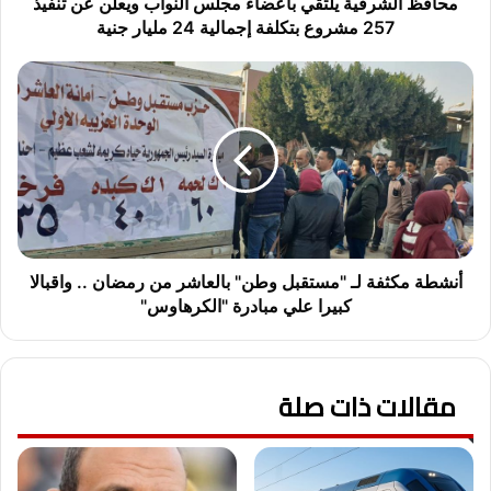
257
محافظ الشرقية يلتقي بأعضاء مجلس النواب ويعلن عن تنفيذ
مشروع
257 مشروع بتكلفة إجمالية 24 مليار جنية
بتكلفة
إجمالية
أنشطة
24
مكثفة
مليار
لـ
جنية
"مستقبل
وطن"
بالعاشر
من
رمضان
..
واقبالا
أنشطة مكثفة لـ "مستقبل وطن" بالعاشر من رمضان .. واقبالا
كبيرا
كبيرا علي مبادرة "الكرهاوس"
علي
مبادرة
"الكرهاوس"
مقالات ذات صلة