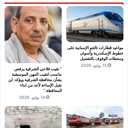
ا
م
ل
و
ح
ق
ا
ف
و
ح
ي
ص
ا
ر
ت
ا
مواعيد قطارات تالجو الإسبانية على
و
ل
خطوط الإسكندرية وأسوان
ا
أ
ومحطات الوقوف بالتفصيل
ل
ص
15 يوليو، 2026
” نقيب فلاحي الشرقية يرفض
ب
و
مانسب لنقيب المهن الموسيقية
ض
ل
بشأن محافظة الشرقية ويؤكد: لن
ا
ا
نقبل الإساءة لأحد من ابناء
ئ
ل
المحافظة.”
ع
م
14 يوليو، 2026
ا
م
ل
ل
م
و
ه
ك
م
ة