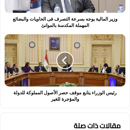
م
ا
ل
ي
وزير المالية يوجه بسرعة التصرف فى الحاويات والبضائع
ة
المهملة المكدسة بالموانئ
ي
و
ر
ج
ئ
ه
ي
ب
س
س
ا
ر
ل
ع
و
ة
ز
ا
ر
ل
ا
رئيس الوزراء يتابع موقف حصر الأصول المملوكة للدولة
ت
ء
والمؤجرة للغير
ص
ي
ر
ت
ف
ا
ف
مقالات ذات صلة
ب
ى
ع