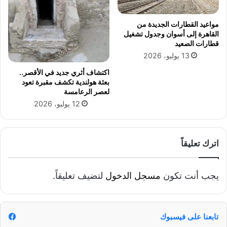
ل
ل
ة
ل
ا
مواعيد القطارات الجديدة من
د
القاهرة إلى أسوان وجدول تشغيل
ل
و
قطارات الصعيد
م
ل
13 يوليو، 2026
ك
ة
د
و
اكتشاف أثري جديد في الأقصر..
س
ا
بعثة هولندية تكشف مقبرة تعود
ة
ل
لعصر الرعامسة
ب
م
12 يوليو، 2026
ا
ؤ
ل
ج
م
ر
و
ة
اترك تعليقاً
ا
ل
ن
ل
ئ
غ
يجب أنت تكون
مسجل الدخول
لتضيف تعليقاً.
ي
ر
تابعنا على فيسبوك