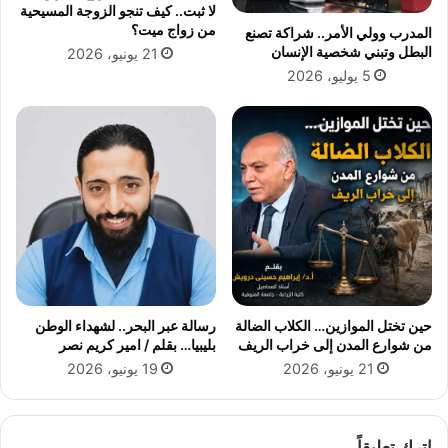
لا ثبت.. كيف تنجو الزوجة المسيحية
د
د
من زواج ميت؟
المدرب وولي الأمر.. شراكة تصنع
ا
م
البطل وتبني شخصية الإنسان
21 يونيو، 2026
ل
ش
5 يوليو، 2026
ع
ا
ز
ل
ي
ي
ز
؟
ل
ر
ئ
ا
س
ة
ا
ل
حين تختل الموازين… الكلاب الضالة
رسالة عبر البحر.. لشهداء الوطن
ز
من شوارع المدن إلى خراب الريف
بليبيا… بقلم / امير كريم نصر
م
21 يونيو، 2026
19 يونيو، 2026
ا
ل
ك
اترك تعليقاً