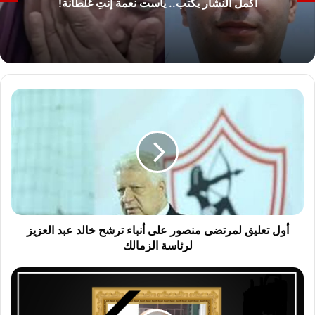
أكمل النشار يكتب.. ياست نعمة إنتِ غلطانة!
أ
و
ل
ت
ع
ل
ي
ق
ل
م
أول تعليق لمرتضى منصور على أنباء ترشح خالد عبد العزيز
ر
لرئاسة الزمالك
ت
ض
م
ى
ن
م
ه