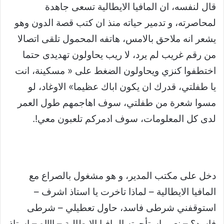
قال لنفسه، ان المافيا الايطالية تسعى جاهدة
لمحاصرته، و تدمير حياته منذ ان كتب قصة الدون وهو
يشعر انه ملاحق بالامس، هاتفه المحمول تلقى اتصالا
من رقم غريب لم يرد، لا ريب يحاولون تهديدى حتما
اختطفوا كنزي ويحاولون الضغط على « مسكينة، انت
يا طفلتي، قدرك ان يكون اباك عظيما» الاوغاد، لو
مسوا شعرة من طفلتي، سوف اهاجمهم طول العمر
لدى كل المعلومات، سوف ادمركم تلعبون معي!.
دخل على مكتب المدير، و هو مشغول بالصراع مع
المافيا الايطالية – لماذا تاخرت يا استاذ اشرف –
استوقفني شرطى فاسد، حاول تعطيلي – شرطى
فاسد؟ – نعم، استأجرته المافيا الايطالية – ااااه – استاذ