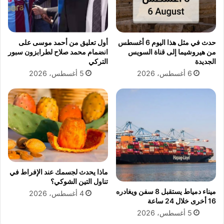
ر
ل
س
ت
ي
ح
ت
ت
حدث في مثل هذا اليوم 6 أغسطس
أول تعليق من أحمد موسى على
ي
ق
من هيروشيما إلى قناة السويس
انضمام محمد صلاح لطرابزون سبور
ف
ب
الجديدة
التركي
ي
ة
6 أغسطس، 2026
5 أغسطس، 2026
ك
ا
أ
ل
س
ب
ا
ر
ل
ل
ع
م
ا
ا
ل
ن
م
ل
ماذا يحدث لجسمك عند الإفراط في
ل
تناول التين الشوكي؟
أ
ميناء دمياط يستقبل 8 سفن ويغادره
4 أغسطس، 2026
16 أخرى خلال 24 ساعة
ن
د
5 أغسطس، 2026
ي