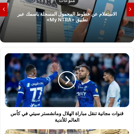
منوعات
الاستعلام عن خطوط المحمول المسجلة باسمك عبر
تطبيق «My NTRA»
ق
ن
و
ا
ت
م
ج
ا
ن
ي
قنوات مجانية تنقل مباراة الهلال ومانشستر سيتي في كأس
ة
العالم للأندية
ت
ن
ق