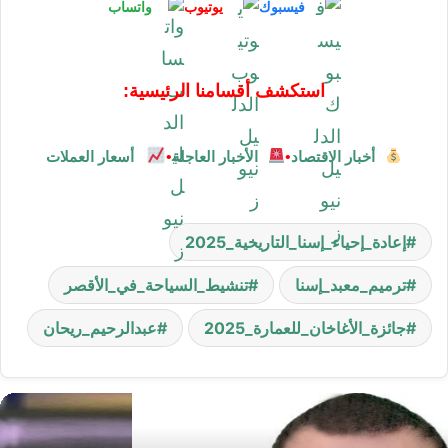
فيسبوك
يوتيوب
واتساب
استكشف أقسامنا الرئيسية:
أخبار الاقتصاد
•
الأخبار العاجلة
•
أسعار العملات
إعادة_إحياء_إسنا_التاريخية_2025
ترميم_معبد_إسنا
تنشيط_السياحة_في_الأقصر
جائزة_الأغاخان_للعمارة_2025
عبدالرحيم_ريحان