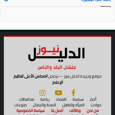
ن
ع
د
ل
ع
ى
و
ا
ا
ل
ه
ط
ر
ق
موقع وجريدة الدليل نيوز — ترخيص
المجلس الأعلى لتنظيم
الإعلام
أخبار
سياسة
اقتصاد
رياضة
محافظات
حوادث
المرأة والطفل
الصحة والجمال
منوعات
من نحن
وظائف
اتصل بنا
سياسة الخصوصية