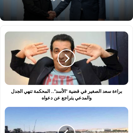
ب
ر
ا
ء
ة
س
ع
د
ا
ل
براءة سعد الصغير في قضية "الأسد".. المحكمة تنهي الجدل
ص
والمدعي يتراجع عن دعواه
غ
ي
ح
ر
ا
ف
ل
ي
ة