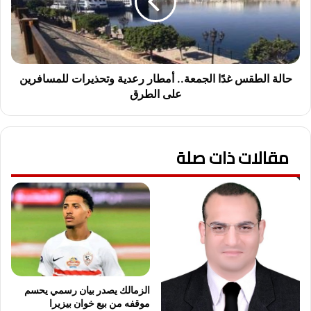
ق
ا
ض
ل
ي
ط
ة
ق
"
س
ا
غ
حالة الطقس غدًا الجمعة.. أمطار رعدية وتحذيرات للمسافرين
ل
دً
على الطرق
أ
ا
س
ا
د
ل
"
مقالات ذات صلة
ج
.
م
.
ع
ا
ة
ل
.
م
.
ح
أ
ك
م
م
ط
ة
ا
الزمالك يصدر بيان رسمي يحسم
ت
ر
موقفه من بيع خوان بيزيرا
ن
ر