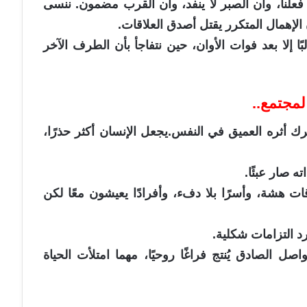
علنا، وأن الصبر لا ينفد، وأن القرب مضمون. ننسى
لإهمال المتكرر يقتل أصدق العلاقات.
بًا إلا بعد فوات الأوان، حين نتفاجأ بأن الطرف الآخر
مجتمع..
رك أثره العميق في النفس.يجعل الإنسان أكثر حذرًا،
ه صار عبئًا.
ات هشة، وأسرًا بلا دفء، وأفرادًا يعيشون معًا لكن
 التزامات شكلية.
صل الصادق يُنتج فراغًا روحيًا، مهما امتلأت الحياة