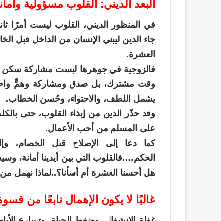
البعد الديني: القلوب مسؤولية وأمان
في المنظور الديني، القلوب ليست أمرًا ث
جاء الدين ليبني الإنسان من الداخل قبل ال
العشرة.
فالزوجية في جوهرها ليست مشاركة سكن فق
وقت مشترك، بل صدق ومشاركة وهمٍّ واحد….
يشمل اللطف، والاحتواء، وحُسن الخطاب.
وقد حذّر الدين من إيذاء القلوب، حتى بالك
على المسلم من أحب الأعمال.
كما دعا إلى الإصلاح قبل الخصام، و
الحكم….فالقلوب التي بين أيدينا أمانة، وس
هل أحسنا العشرة أم أسأنا؟..لماذا نهمل م
غالبًا لا يكون الإهمال نابعًا من قسو
غفلة الانشغال، وضغط الحياة، وتسارع الأيام