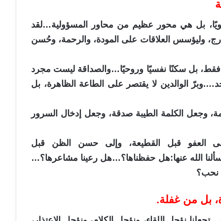
ة
انويًا، بل هي محور عظيم من محاور المسؤولية…لقد
خارج، وليؤسس العلاقات على المودة، والرحمة، وحُسن
ط، بل سكنًا نفسيًا وروحيًا…والصداقة ليست مجرد
وبرّ الوالدين لا يقتصر على الطاعة الظاهرة، بل
لمة، وجعل الكلمة الطيبة صدقة، وجعل إدخال السرور
إلى العفو قبل القطيعة، وإلى حسن الظن قبل
يسألنا الله عنها:هل حفظناها؟…هل رعينا مشاعرها؟…
ن نحب؟
ة، بل من غفلة.
…تجعلنا نؤجل اللقاء، ونؤجل الكلام، ونؤجل الاعتذار،