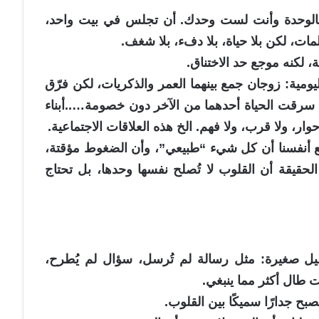
ر بالوحدة وأنت لست وحدك. أن تجلس في بيت واحد،
مات، لكن بلا حياة، بلا دفء، بلا شغف.
ة، لكنه موجع حد الاختناق.
يومية: زوجان جمع بينهما العمر والذكريات، لكن فرّق
ثم سرقت الحياة أحدهما من الآخر دون خصومة…..أبناء
ر، ولا قرب، ولا فهم. الخ هذه العلاقات الاجتماعية.
ُقنع أنفسنا أن كل شيء “طبيعي”، وأن الضغوط مؤقتة،
لحقيقة أن القلوب لا تُصلح نفسها وحدها، بل تحتاج
اصيل صغيرة: مثل رسالة لم تُرسل، سؤال لم يُطرح،
ت طال أكثر مما ينبغي.
بح جدارًا سميكًا بين القلوب.