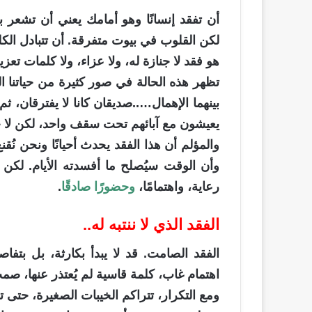
أن تفقد إنسانًا وهو أمامك يعني أن تشع
لكن القلوب في بيوت متفرقة. أن تتبادل الكل
هو فقد لا جنازة له، ولا عزاء، ولا كلمات تعزي
تظهر هذه الحالة في صور كثيرة من حياتنا ال
بينهما الإهمال…..صديقان كانا لا يفترقان، 
يعيشون مع آبائهم تحت سقف واحد، لكن لا حوا
والمؤلم أن هذا الفقد يحدث أحيانًا ونحن ن
وأن الوقت سيُصلح ما أفسدته الأيام. لكن ا
رعاية، واهتمامًا،
وحضورًا صادقًا
.
الفقد الذي لا ننتبه له..
الفقد الصامت. قد لا يبدأ بكارثة، بل بتف
اهتمام غاب، كلمة قاسية لم يُعتذر عنها، صم
ومع التكرار، تتراكم الخيبات الصغيرة، حتى تص