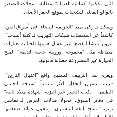
التى فككتها “كماشة العدالة” بمطابقة سجلات التصدير
بالواقع الفعلى للشحنات بموقع الحفر الأصلى.
ويفكك د. زكى نمط “الجريمة البيضاء” فى أسواق الفن،
كاشفاً عن استقطاب شبكات التهريب لـ”كتبة أنساب”؛
لتزوير منشأ القطع، عبر غسل هويتها الجنائية بعبارات
مطاطة مثل “مجموعة أوروبية خاصة قديمة”؛ لمنح
الحيازة غير المشروعة حصانة قانونية.
ويعرى هذا التزييف الممنهج واقع “اغتيال التاريخ”؛
فبينما يسرق الحفار الأثر مدمراً “سياقه العلمى
الطبقى”، يكتب الخبير غير النزيه “شهادة ميلاد ثانية”
فى دفاتر السوق، محولاً صالات العرض لـ”مغاسل
رمزية” تمنح الثقة للمشترى، وتتحول عوائد صفقاتها
الأولى لاحقاً إلى وثائق تشرعن تداول الجريمة.