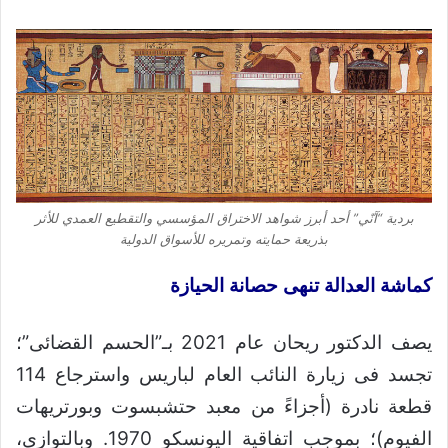
بردية “آنّي” أحد أبرز شواهد الاختراق المؤسسي والتقطيع العمدي للأثر
بذريعة حمايته وتمريره للأسواق الدولية
كماشة العدالة تنهى حصانة الحيازة
يصف الدكتور ريحان عام 2021 بـ”الحسم القضائى”؛
تجسد فى زيارة النائب العام لباريس واسترجاع 114
قطعة نادرة (أجزاءً من معبد حتشبسوت وبورتريهات
الفيوم)؛ بموجب اتفاقية اليونسكو 1970. وبالتوازى،