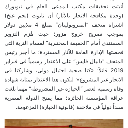
أثبتت تحقيقات مكتب المدعى العام في نيويورك
(وحدة مكافحة الاتجار بالآثار) أن تابوت (نجم عنخ)
اشتراه متحف “المتروبوليتان” بمبلغ 4 ملايين دولار
بموجب تصريح خروج مزور؛ حيث هُزم التزوير
المستندى أمام “الحقيقة المختبرية” لمسام التربة التى
فحصتها الإدارة العامة للآثار المستردة؛ ما أجبر رئيس
المتحف “دانيال فايس” على الاعتذار رسمياً فى فبراير
2019 قائلاً: «كنا ضحية احتيال دولى، وشاركنا فى
الاتجار غير المشروع»؛ ليكون هذا الاعتذار بمثابة شهادة
وفاة رسمية لعصر “الحيازة غير المشروطة” مهما بلغت
عراقة المؤسسة الحائزة؛ مما يمنح الدولة المصرية
سنداً دولياً فى ملاحقة (قانونية الحيازة) المزعومة.