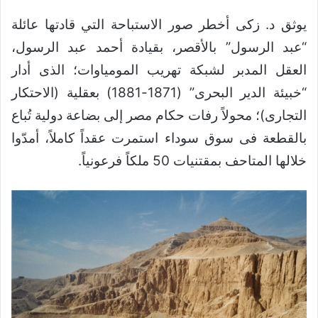
يوثق د. زكى أخطر صور الاستباحة التي قادتها عائلة
“عبد الرسول” بالأقصر، بقيادة أحمد عبد الرسول،
العقل المدبر لشبكة تهريب المومياوات؛ الذى أدار
“خبيئة الدير البحرى” (1871-1881) بعقلية (الاحتكار
التجارى)؛ محولاً رفات حكام مصر إلى بضاعة دولية تُباع
بالقطعة فى سوق سوداء استمرت عقداً كاملاً، أمدّوا
خلالها المتاحف بمقتنيات 50 ملكاً فرعونياً.