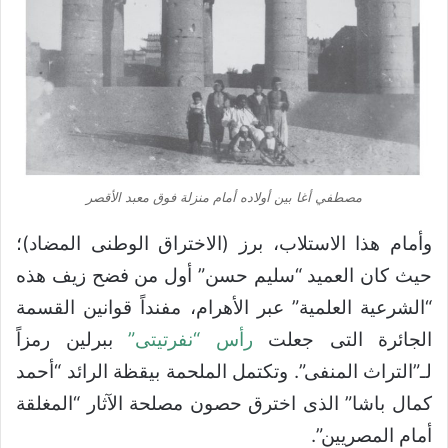
مصطفي أغا بين أولاده أمام منزلة فوق معبد الأقصر
وأمام هذا الاستلاب، برز (الاختراق الوطنى المضاد)؛
حيث كان العميد “سليم حسن” أول من فضح زيف هذه
“الشرعية العلمية” عبر الأهرام، مفنداً قوانين القسمة
الجائرة التى جعلت
رأس “نفرتيتى”
ببرلين رمزاً
لـ”التراث المنفى”. وتكتمل الملحمة بيقظة الرائد “أحمد
كمال باشا” الذى اخترق حصون مصلحة الآثار “المغلقة
أمام المصريين”.