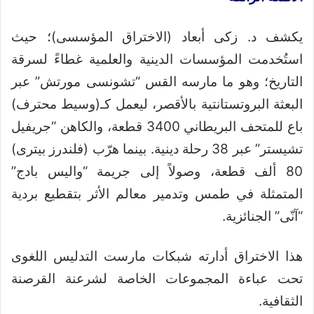
يكشف د. زكى أبعاد (الاختراق المؤسسى)؛ حيث
استُخدمت المؤسسات الدينية والعلمية غطاءً لسرقة
التاريخ؛ وهو ما مارسه القس “تشونسى مورتش” عبر
البعثة البروتستانتية بالأقصر، ليعمل كـ(وسيط محترف)
باع للمتحف البريطاني 3400 قطعة، والكاهن “جريفيل
تشيستر” عبر 38 رحلة دينية. بينما هرّب (فلندرز بيترى)
80 ألف قطعة، وصولاً إلى جريمة “واليس بادج”
المتمثلة في طمس وتدمير معالم الأثر بتقطيع بردية
“آنّى” الجنائزية.
هذا الاختراق أدارته شبكات مارست التدليس اللغوى
تحت عباءة المجموعات الخاصة لشرعنة القرصنة
الثقافية.