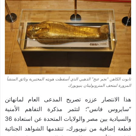
تابوت الكاهن “نجم عنخ” الذهبي الذي أسقطت هويته المختبرية وثائق المنشأ
المزورة لمتحف المتروبوليتان بنيويورك
هذا الانتصار عززه تصريح المدعى العام لمانهاتن
“سايروس فانس”؛ لتثمر مذكرة التفاهم الأمنية
والسيادية بين مصر والولايات المتحدة عن استعادة 36
قطعة إضافية من نيويورك، تتقدمها الشواهد الجنائية