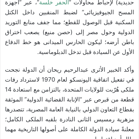
حديدية) لإحباط محاولات “
الحفر خلسة
“، عبر “أجهزة
المسح الجيوفيزيائى” لضبط المنقبين داخل الكتل
السكنية قبل الوصول للقطع؛ مما جفف منابع التوريد
الدولية وحول مصر إلى (حصن منيع) يصعب اختراق
باطن أرضه؛ ليكون الحارس الميدانى هو خط الدفاع
الأول عن السيادة قبل تدخل الدبلوماسية.
وأكد الخبير الأثرى عبدالرحيم ريحان أن الدولة نجحت
في تفعيل اتفاقية اليونسكو لعام 1970 لاسترداد رفات
ملكى هُرّبت للولايات المتحدة، بالتزامن مع استعادة 14
قطعة من قبرص عبر “الإنابة القضائية الدولية” الموثقة
بقطاع التعاون الدولي بالنيابة العامة المصرية، تتصدرها
مزهرية رمسيس الثانى النادرة بلقبه الملكى الكامل؛
معلنةً سيادة الدولة الكاملة على أصولها التاريخية مهما