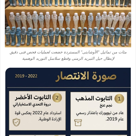
مئات من تماثيل “الأوشابتى” المستردة خضعت لعمليات فحص فنى دقيق
لإبطال حيل التبريد الزمنى وقطع سلاسل التوريد الوهمية