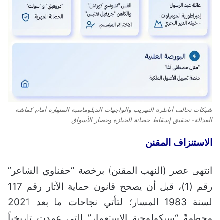
شبكات تحالف أباطرة التهريب والواجهات الدبلوماسية المنهارة أمام كماشة
العدالة- تحقيق إسقاط حصانة الحيازة وحصار الأسواق
الاستنزاف المقنن
انتهى عصر (النهب المقنن) برخصة “حفناوي الشاعر”
رقم (1)، قبل أن يصحح قانون حماية الآثار رقم 117
لسنة 1983 المسار؛ لتأتي نجاحات ما بعد 2021
محطمةً “سيكولوجية الاستعمار” التى عمدت تاريخياً