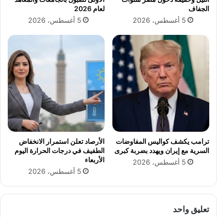
ي
ل
الجفاف
لعام 2026
د
ا
5 أغسطس، 2026
5 أغسطس، 2026
ا
ل
ل
ن
أ
ب
ض
ي
ح
ف
ى
ي
أ
ع
ظ
م
أ
ي
ترامب يكشف كواليس المفاوضات
الأرصاد تعلن استمرار الانخفاض
ا
السرية مع إيران ويهدد بضربة كبرى
الطفيف في درجات الحرارة اليوم
م
الأربعاء
5 أغسطس، 2026
ا
5 أغسطس، 2026
ل
ع
ا
م
تعليق واحد