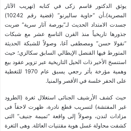
يوثق الدكتور قاسم زكى في كتابه (تهريب الآثار
المصرية)،أن “حاوية ساليرنو” (قضية رقم 10242)
جسدت الامتداد الحديث لـ”بورصة آثار سرية” ضربت
جذورها تاريخياً منذ القرن التاسع عشر مع شبكات
“نقولا حسن” ومصطفى آغا، وصولاً للشبكة الحديثة
المتورط فيها القنصل الإيطالي السابق سكالزي؛ حيث
استنسخ الأخير ذات الحيل التاريخية عبر تزوير عقود بيع
وهمية مؤرخة بأثر رجعي يسبق عام 1970 للتغطية
على الحفر خلسة في الأقصر والمنيا.
حيث كشف الأرشيف الجنائى استغلال ثغرة (الطرود
غير المفتشة) لتسريب قطع نادرة، ظهرت لاحقاً فى
مزادات لندن، وصولاً إلى واقعة “تميمة جنيف” التى
كشفت محاولة غسل هوية مقتنيات العائلة. وهى الثغرة