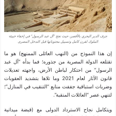
جرف الدير البحري بالأقصر، حيث نجح “آل عبد الرسول” في إخفاء خبيئة
الملوك لقرن كامل وتسييل محتوياتها قبل التدخل المصرى
إن هذا النموذج من (النهب العائلى الممنهج) هو ما
تقتلعه الدولة المصرية من جذوره؛ فما بدأه “آل عبد
الرسول” من احتكار لباطن الأرض، واجهته تعديلات
قانون الآثار لعام 2021 وما تلاها بتشديد العقوبات
وضربات استباقية جففت منابع “التنقيب في المنازل”؛
لتنهي عصر “العائلات المنقبة”.
ويتكامل نجاح الاسترداد الدولى مع (قبضة ميدانية