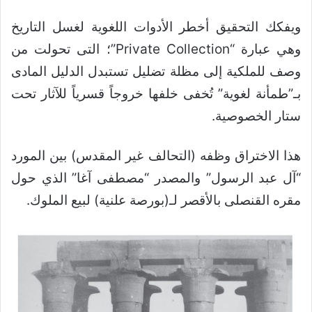
ويفكك التحقيق أخطر الأدوات اللغوية لغسل التاريخ
وهي عبارة “Private Collection”؛ التى تحولت من
وصف للملكية إلى مظلة تضليل تستبدل الدليل المادى
بـ”طمأنة لغوية” تُخفى خلفها خروجاً قسرياً للآثار تحت
ستار الخصوصية.
هذا الاختراق وظفه (التحالف غير المقدس) بين المورد
“آل عبد الرسول” والمصدر “مصطفى آغا” الذي حول
مقره القنصلى بالأقصر لـ(بورصة علنية) لبيع الملوك.