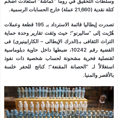
وسلطات التحقيق في روما “كماشة” استعادت أضخم
كتلة نقدية (21,660 عملة) خارج الحسابات الرسمية.
تصدرت إيطاليا قائمة الاسترداد بـ 195 قطعة وعملات
هُرّبت إلى “ساليرنو”؛ حيث وثقت تقارير وحدة حماية
التراث الثقافى بـ(الدرك الإيطالى – الكارابينيرى) فى
القضية رقم 10242، ضبطها داخل حاوية دبلوماسية
لقنصلية فخرية مشحونة لحساب شخصية ذات نفوذ
استغلالاً لـ “الحصانة المقنعة”؛ كناتج للحفر خلسة
بالأقصر والمنيا.