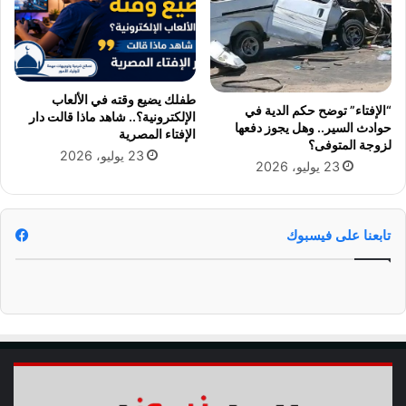
ا
ل
م
ش
ا
طفلك يضيع وقته في الألعاب
ر
“الإفتاء” توضح حكم الدية في
الإلكترونية؟.. شاهد ماذا قالت دار
ك
حوادث السير.. وهل يجوز دفعها
الإفتاء المصرية
ة
لزوجة المتوفى؟
23 يوليو، 2026
ع
23 يوليو، 2026
ب
ر
م
تابعنا على فيسبوك
و
ا
ق
ع
ا
ل
ت
و
ا