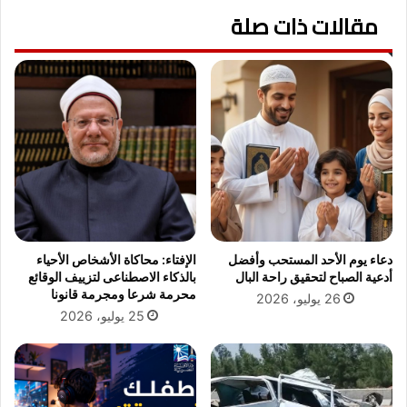
ك
مقالات ذات صلة
ا
ا
ل
ل
أ
ح
ض
ج
ح
ر
ى
ف
ل
ق
ل
ة
أ
ع
ه
م
ل
ر
و
و
ا
دعاء يوم الأحد المستحب وأفضل
الإفتاء: محاكاة الأشخاص الأحياء
ا
ل
أدعية الصباح لتحقيق راحة البال
بالذكاء الاصطناعى لتزييف الوقائع
ل
أ
محرمة شرعا ومجرمة قانونا
26 يوليو، 2026
ل
ص
25 يوليو، 2026
ي
د
ث
ق
ي
ا
ء
و