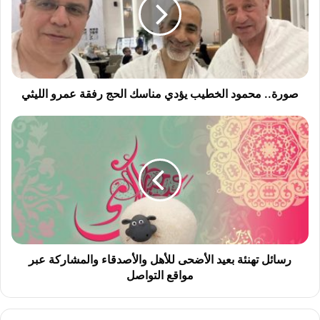
ة
.
.
م
ح
م
و
صورة.. محمود الخطيب يؤدي مناسك الحج رفقة عمرو الليثي
د
ا
ر
ل
س
خ
ا
ط
ئ
ي
ل
ب
ت
ي
ه
ؤ
ن
د
ئ
ي
ة
رسائل تهنئة بعيد الأضحى للأهل والأصدقاء والمشاركة عبر
م
ب
مواقع التواصل
ن
ع
ا
ي
س
د