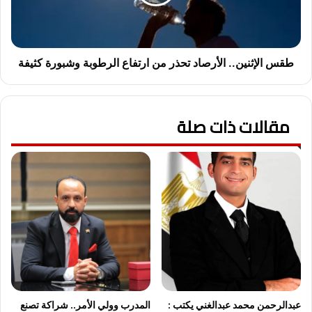
ل
إ
ت
ث
ر
ن
ا
ي
ج
ن
طقس الإثنين.. الأرصاد تحذر من ارتفاع الرطوبة وشبورة كثيفة
ع
.
.
.
.
ا
مقالات ذات صلة
ع
ل
ي
أ
ا
ر
ر
ص
2
ا
1
د
ي
ت
ف
ح
ق
ذ
د
ر
4
م
5
ن
ج
ا
عبدالرحمن محمد عبدالغني يكتب :
المدرب وولي الأمر.. شراكة تصنع
ن
ر