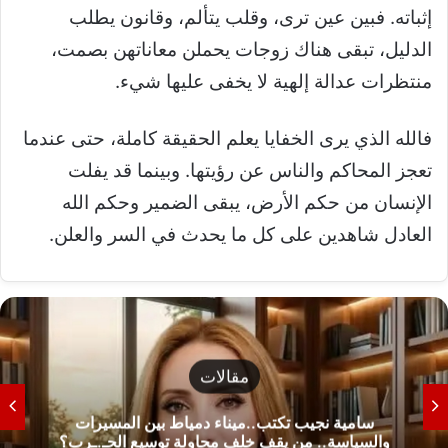
إثباته. فبين عين ترى، وقلب يتألم، وقانون يطلب
الدليل، تبقى هناك زوجات يحملن معاناتهن بصمت،
منتظرات عدالة إلهية لا يخفى عليها شيء.
فالله الذي يرى الخفايا يعلم الحقيقة كاملة، حتى عندما
تعجز المحاكم والناس عن رؤيتها. وبينما قد يفلت
الإنسان من حكم الأرض، يبقى الضمير وحكم الله
العادل شاهدين على كل ما يحدث في السر والعلن.
مقالات
سامية نجيب تكتب..ميناء دمياط بين المسيرات
والسياسة.. من يقف خلف محاولة توسيع الحـ.ـرب؟