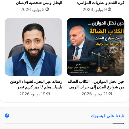
كرة القدم و نظريات المؤامرة
البطل وتبني شخصية الإنسان
ي
ت
9 يوليو، 2026
5 يوليو، 2026
هً
ف
ا
ا
ع
ا
ل
ر
ط
و
ب
ة
و
ش
حين تختل الموازين… الكلاب الضالة
رسالة عبر البحر.. لشهداء الوطن
ب
من شوارع المدن إلى خراب الريف
بليبيا… بقلم / امير كريم نصر
و
21 يونيو، 2026
19 يونيو، 2026
ر
ة
ك
ث
تابعنا على فيسبوك
ي
ف