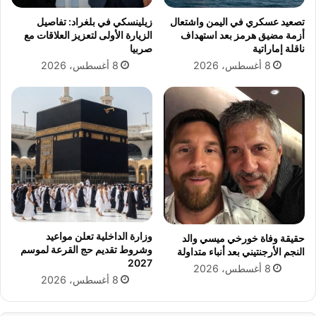
ت
تصعيد عسكري في اليمن واشتعال
زيلينسكي في بلغراد: تفاصيل
ه
أزمة مضيق هرمز بعد استهداف
الزيارة الأولى لتعزيز العلاقات مع
ش
ناقلة إماراتية
صربيا
م
8 أغسطس، 2026
8 أغسطس، 2026
س
:
م
ح
ا
و
ل
ة
ا
ب
ت
ز
وزارة الداخلية تعلن مواعيد
حقيقة وفاة خورخي ميسي والد
ا
وشروط تقديم حج القرعة لموسم
النجم الأرجنتيني بعد أنباء متداولة
ز
2027
8 أغسطس، 2026
م
8 أغسطس، 2026
ا
ل