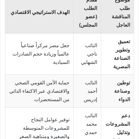
طلب
الطلب
الهدف الاستراتيجي الاقتصادي
المناقشة
(عضو
العاجل
المجلس)
تعميق
النائب
جعل مصر مركزاً صناعياً
وتطوير
ناجي
عالمياً وزيادة حجم الصادرات
الصناعة
الشهابي
السيادية
المصرية
توطين
النائب
حماية الأمن القومي الصحي
وصناعة
أحمد
والاقتصادي عبر الاكتفاء الذاتي
الدواء
إدريس
من المستحضرات
دعم
النائب
توفير عوامل النجاح
المشروعات
محمد
للمشروعات المتوسطة
وتذليل
حمدي
والصغيرة ومتناهية الصغر