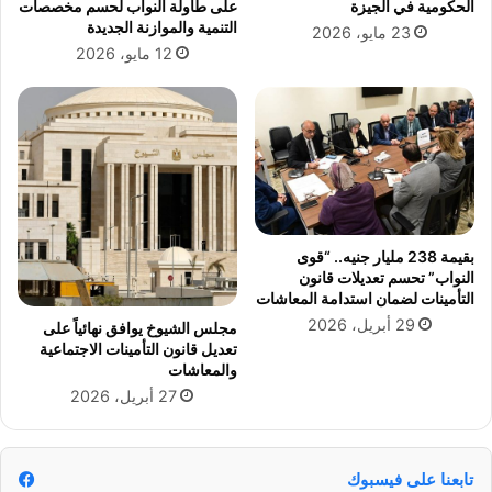
الحكومية في الجيزة
على طاولة النواب لحسم مخصصات
ج
ر
التنمية والموازنة الجديدة
23 مايو، 2026
ر
ي
12 مايو، 2026
ا
م
ء
ن
ا
ه
ت
ا
ا
ئ
ل
يً
ض
ا
ر
ح
ي
ت
بقيمة 238 مليار جنيه.. “قوى
ب
ى
النواب” تحسم تعديلات قانون
ي
2
التأمينات لضمان استدامة المعاشات
ة
0
29 أبريل، 2026
مجلس الشيوخ يوافق نهائياً على
ا
2
تعديل قانون التأمينات الاجتماعية
ل
9
والمعاشات
م
27 أبريل، 2026
و
ح
د
تابعنا على فيسبوك