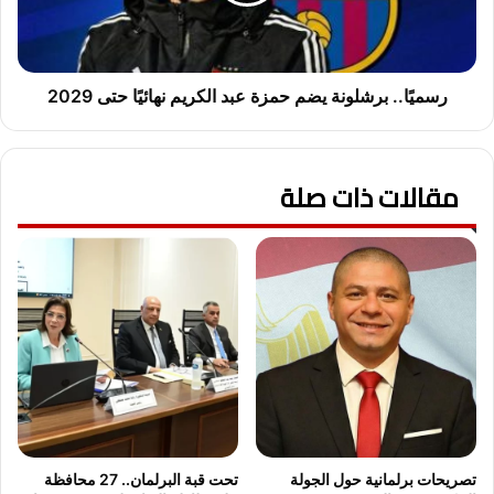
.
ئ
.
ي
ب
اً
ر
ع
ش
رسميًا.. برشلونة يضم حمزة عبد الكريم نهائيًا حتى 2029
ل
ل
ى
و
ت
ن
ع
مقالات ذات صلة
ة
د
ي
ي
ض
ل
م
ا
ح
ت
م
ق
ز
ا
ة
ن
ع
و
ب
ن
د
ا
ا
ل
ل
تصريحات برلمانية حول الجولة
تحت قبة البرلمان.. 27 محافظة
إ
ك