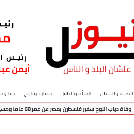
الصحة والجمال
المرأة والطفل
حضارة وتاريخ
دنيا ودي
للوح سفير فلسطين بمصر عن عمر 68 عاما ومسيرة 50 عاما من النضال