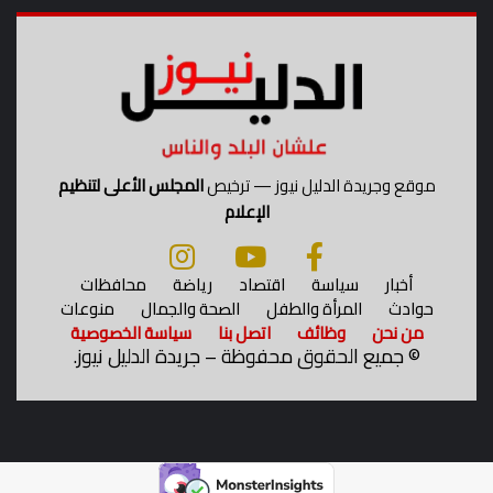
ل
ب
و
ن
ب
ا
ل
ت
موقع وجريدة الدليل نيوز — ترخيص
المجلس الأعلى لتنظيم
د
الإعلام
خ
ل
ا
أخبار
سياسة
اقتصاد
رياضة
محافظات
ل
حوادث
المرأة والطفل
الصحة والجمال
منوعات
ع
من نحن
وظائف
اتصل بنا
سياسة الخصوصية
ا
©
جميع الحقوق محفوظة – جريدة الدليل نيوز.
ج
ل