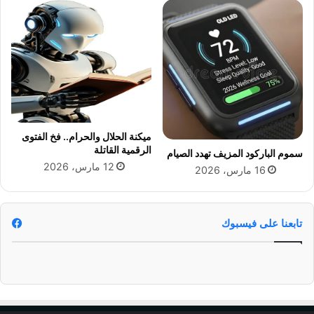
ل
ن
ق
ة
م
ن
ذ
م
ا
ر
ميكنة الحلال والحرام.. فخ الفتوى
س
الرقمية القاتلة
سموم الباركود المزيف تهدد الصيام
و
12 مارس، 2026
م
16 مارس، 2026
و
ا
ط
تابعنا على فيسبوك
ن
و
ن
ي
ط
ا