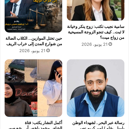
غ
ل
ة
ي
ع
و
ن
م
سامية نجيب تكتب: زوج ينكر وخيانة
د
ا
لا ثبت.. كيف تنجو الزوجة المسيحية
ق
ل
من زواج ميت؟
حين تختل الموازين… الكلاب الضالة
م
أ
من شوارع المدن إلى خراب الريف
21 يونيو، 2026
م
ح
21 يونيو، 2026
ه
د
ا
5
ا
ي
ل
و
أ
ل
خ
ي
ي
و
ر
2
ة
0
ب
2
ع
6
د
رسالة عبر البحر.. لشهداء الوطن
أكمل النشار يكتب: فتاة
م
بليبيا… بقلم / امير كريم نصر
الشاي..مشهد يلخص أبـ.,ـشع صور