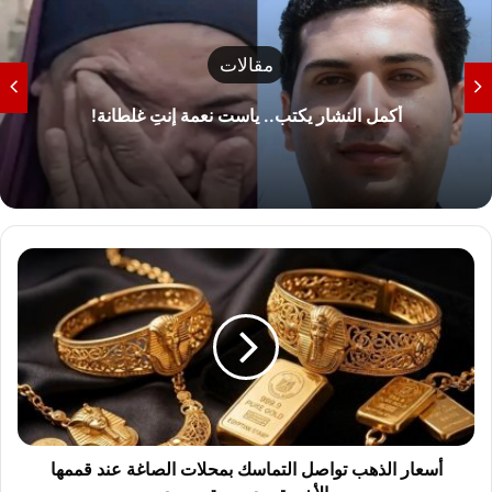
مقالات
أكمل النشار يكتب.. ياست نعمة إنتِ غلطانة!
أ
س
ع
ا
ر
ا
ل
ذ
ه
ب
أسعار الذهب تواصل التماسك بمحلات الصاغة عند قممها
ت