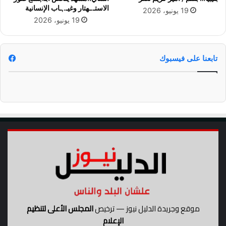
و
الاستـ.ـهتار وغيـ.,ـاب الإنسانية
19 يونيو، 2026
ج
19 يونيو، 2026
ة
ص
ع
و
تابعنا على فيسبوك
د
موقع وجريدة الدليل نيوز — ترخيص
المجلس الأعلى لتنظيم
الإعلام