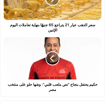
ذ
ه
ب
ع
ي
سعر الذهب عيار 21 يتراجع 65 جنيهًا بنهاية تعاملات اليوم
ا
الإثنين
ر
2
ح
1
ك
ي
ي
ت
م
ر
ي
ا
ح
ج
ت
ع
ف
6
ل
5
ب
حكيم يحتفل بنجاح "نص ملعب قلبي": وشها حلو على منتخب
ج
ن
مصر
ن
ج
ي
ا
هً
ح