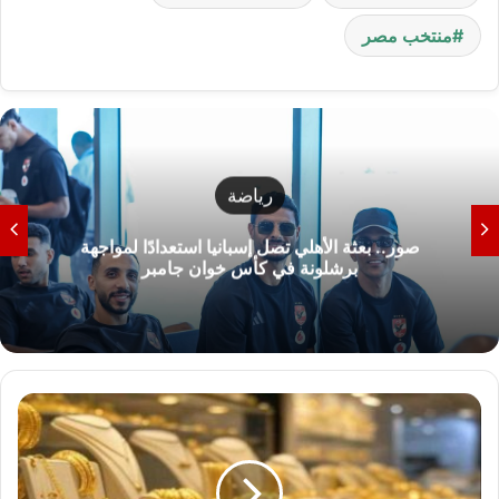
منتخب مصر
رياضة
صور.. بعثة الأهلي تصل إسبانيا استعدادًا لمواجهة
برشلونة في كأس خوان جامبر
س
ع
ر
ا
ل