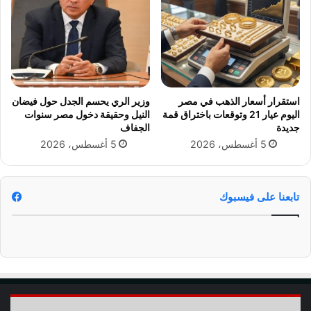
إ
ل
ث
ى
ن
م
ي
ن
ن
ت
خ
ب
استقرار أسعار الذهب في مصر
وزير الري يحسم الجدل حول فيضان
م
اليوم عيار 21 وتوقعات باختراق قمة
النيل وحقيقة دخول مصر سنوات
ص
جديدة
الجفاف
ر
5 أغسطس، 2026
5 أغسطس، 2026
تابعنا على فيسبوك