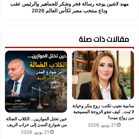
ق
ي
مهند لاشين يوجه رسالة فخر وشكر للجماهير والرئيس عقب
ط
و
وداع منتخب مصر لكأس العالم 2026
ع
ج
و
ه
م
ر
د
مقالات ذات صلة
س
ى
ا
م
ل
ل
ة
ا
ف
ء
خ
م
ر
ت
و
ه
ش
ل
ك
م
ر
سامية نجيب تكتب: زوج ينكر وخيانة
ر
ل
لا ثبت.. كيف تنجو الزوجة المسيحية
ض
ل
من زواج ميت؟
حين تختل الموازين… الكلاب الضالة
ى
ج
من شوارع المدن إلى خراب الريف
21 يونيو، 2026
ا
م
21 يونيو، 2026
ل
ا