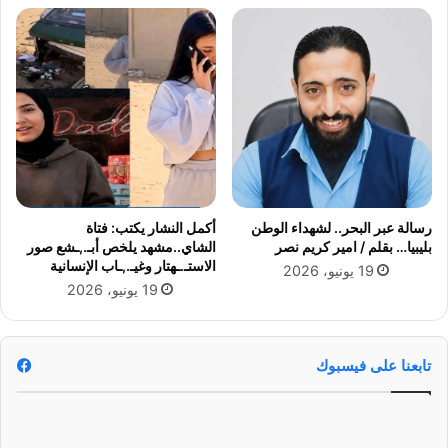
ك
ه
ل
ي
ى
ر
و
و
أ
ا
ص
ل
ح
ر
ا
ئ
ب
ي
ا
س
ل
ع
رسالة عبر البحر.. لشهداء الوطن
أكمل النشار يكتب: فتاة
أ
ق
بليبيا… بقلم / امير كريم نصر
الشاي..مشهد يلخص أبـ.,ـشع صور
م
ب
الاستـ.ـهتار وغيـ.,ـاب الإنسانية
19 يونيو، 2026
ر
و
19 يونيو، 2026
ا
د
ض
ا
ا
ع
ل
م
تابعنا على فيسبوك
م
ن
ز
ت
م
خ
ن
ب