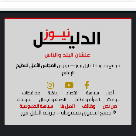
ة
م
ص
ر
ل
ك
أ
س
ا
ل
ع
موقع وجريدة الدليل نيوز — ترخيص
المجلس الأعلى لتنظيم
ا
الإعلام
ل
م
2
أخبار
سياسة
اقتصاد
رياضة
محافظات
0
حوادث
المرأة والطفل
الصحة والجمال
منوعات
2
من نحن
وظائف
اتصل بنا
سياسة الخصوصية
6
©
جميع الحقوق محفوظة – جريدة الدليل نيوز.