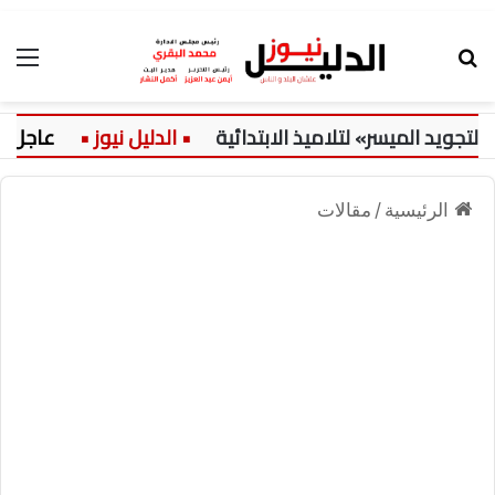
بحث عن
الق
د الميسر» لتلاميذ الابتدائية
عاجل:
الرئيسية
/
مقالات