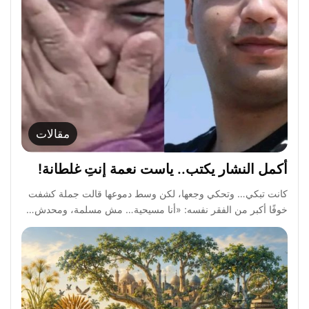
مقالات
أكمل النشار يكتب.. ياست نعمة إنتِ غلطانة!
كانت تبكي… وتحكي وجعها، لكن وسط دموعها قالت جملة كشفت
خوفًا أكبر من الفقر نفسه: «أنا مسيحية… مش مسلمة، ومحدش…