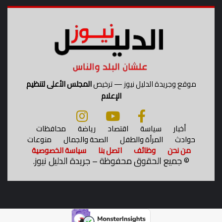
ل
ة
ت
و
ع
و
ي
ة
موقع وجريدة الدليل نيوز — ترخيص
المجلس الأعلى لتنظيم
م
الإعلام
و
س
ع
أخبار
سياسة
اقتصاد
رياضة
محافظات
ة
حوادث
المرأة والطفل
الصحة والجمال
منوعات
من نحن
وظائف
اتصل بنا
سياسة الخصوصية
©
جميع الحقوق محفوظة – جريدة الدليل نيوز.