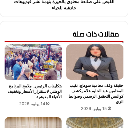
و
ا
القبض على صانعة محتوى بالجيزة بتهمة نشر فيديوهات
م
ن
خادشة للحياء
ب
ع
م
ة
ر
م
ا
مقالات ذات صلة
ح
ك
ت
ز
و
ا
ى
ل
ب
ش
ا
ب
ل
ا
ج
ب
ي
.
ز
حقيقة وقف محامية سوهاج: نقيب
بتكليفات الرئيس.. ملامح البرنامج
.
ة
المحامين عبد الحليم علام يكشف
الوطني لاستقرار الأسعار وتخفيف
ا
كواليس التحقيق الرسمي وضوابط
ب
الأعباء المعيشية
الزي
ل
ت
14 يوليو، 2026
أ
ه
15 يوليو، 2026
و
م
ق
ة
ا
ن