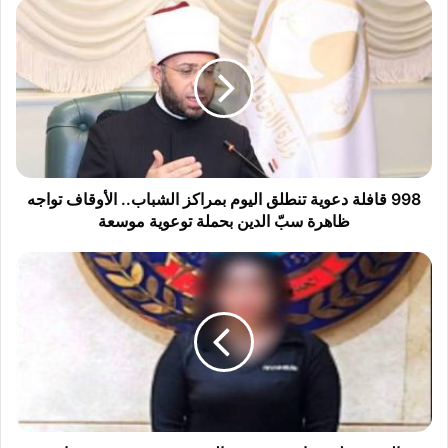
9
9
8
ق
ا
ف
ل
ة
د
ع
998 قافلة دعوية تنطلق اليوم بمراكز الشباب.. الأوقاف تواجه
و
ظاهرة سبّ الدين بحملة توعوية موسعة
ي
ة
ا
ت
ل
ن
ق
ط
ب
ل
ض
ق
ع
ا
ل
ل
ى
ي
ص