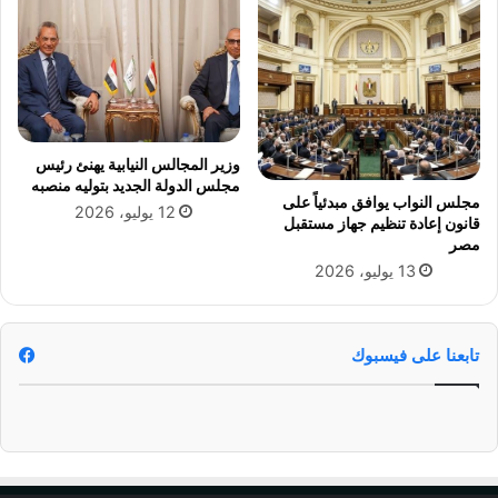
ف
ش
ت
ر
و
ف
ا
ي
ج
د
ه
ي
ظ
و
وزير المجالس النيابية يهنئ رئيس
ا
ه
مجلس الدولة الجديد بتوليه منصبه
ه
مجلس النواب يوافق مبدئياً على
ا
12 يوليو، 2026
قانون إعادة تنظيم جهاز مستقبل
ر
ت
مصر
ة
خ
13 يوليو، 2026
س
ا
بّ
د
ا
ش
ل
ة
تابعنا على فيسبوك
د
ل
ي
ل
ن
ح
ب
ي
ح
ا
م
ء