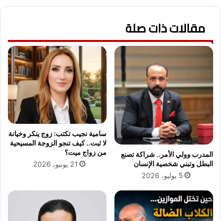
ع
ق
مقالات ذات صلة
ي
م
م
ك
ا
ت
ب
ا
ل
م
و
سامية نجيب تكتب: زوج ينكر وخيانة
ظ
لا ثبت.. كيف تنجو الزوجة المسيحية
ف
من زواج ميت؟
المدرب وولي الأمر.. شراكة تصنع
ي
البطل وتبني شخصية الإنسان
21 يونيو، 2026
ن
5 يوليو، 2026
ب
ح
ي
ث
ا