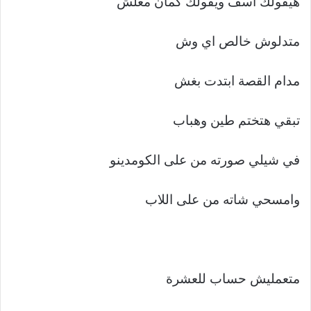
هيقولك اسف ويقولك كمان معلش
متدلوش خالص اي وش
مدام القصة ابتدت بغش
تبقي هتختم طين وهباب
في شيلي صورته من على الكومدينو
وامسحي شاته من على اللاب
متعمليش حساب للعشرة