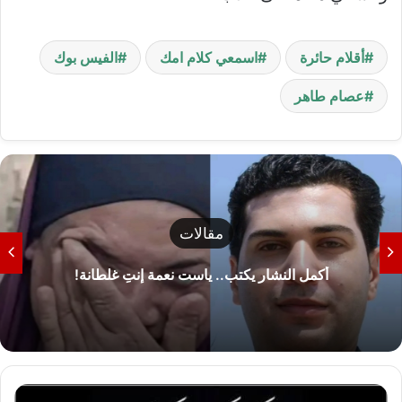
أقلام حائرة
اسمعي كلام امك
الفيس بوك
عصام طاهر
مقالات
أكمل النشار يكتب.. ياست نعمة إنتِ غلطانة!
ع