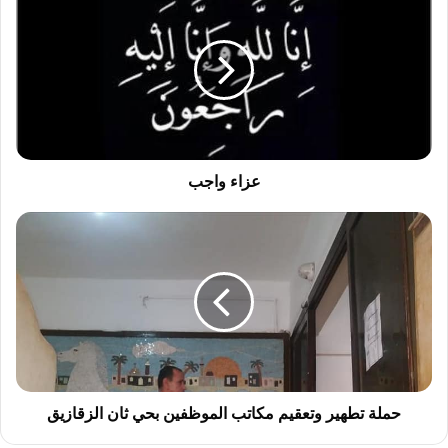
ز
ا
ء
و
ا
ج
ب
عزاء واجب
ح
م
ل
ة
ت
ط
ه
ي
ر
و
حملة تطهير وتعقيم مكاتب الموظفين بحي ثان الزقازيق
ت