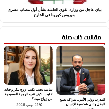
م
م
د
ن
بيان عاجل من وزارة القوى العاملة بشأن أول مصاب مصرى
ر
و
بفيروس كورونا فى الخارج
س
ز
ة
ا
ا
ر
ل
مقالات ذات صلة
ة
ف
ا
ر
ل
ا
ق
ي
و
ح
ى
ة
ا
ا
ل
ل
ع
إ
ا
ب
م
سامية نجيب تكتب: زوج ينكر وخيانة
ت
ل
لا ثبت.. كيف تنجو الزوجة المسيحية
د
ة
من زواج ميت؟
المدرب وولي الأمر.. شراكة تصنع
ا
ب
البطل وتبني شخصية الإنسان
21 يونيو، 2026
ئ
ش