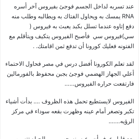
عند تسربه لداخل الجسم فوجئ بفيروس آخر أسره
RNA يمسك به ويحاول الفتاك به ويطالبه وطلب منه
دفع إتاوه عندما تسلل بكبد يعبث به فيروس (
سي)فيروس سي فأصبح الفيروس يتكيف ويتأقلم مع
الفتونه فعليك كورونا أن تدفع ثمن اقامتك. .
لقد تعلم الكورونا أفضل درس في مصر فحاول الاحتماء
أعلي الجهاز الهضمي فوجئ بجبن محفوظ بالفورمالين
فارتفعت حراره الفيروس……
الفيروس لايستطيع تحمل هذه الظروف …. بدأت أشياء
تكبر وتصغر أمام عينه وظهرت بقعه سوداء في مركز
الرؤيه…….
بعد قليل عرف أن وعيه ينسحب ……. الحياه تتسرب