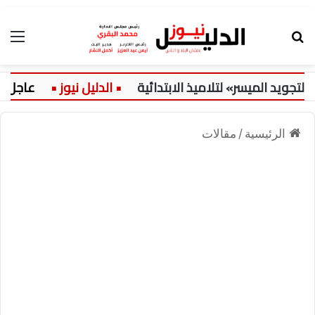
بحث عن
الق
يد الميسر» لتلاميذ الابتدائية
عاجل:
الرئيسية
/
مقالات