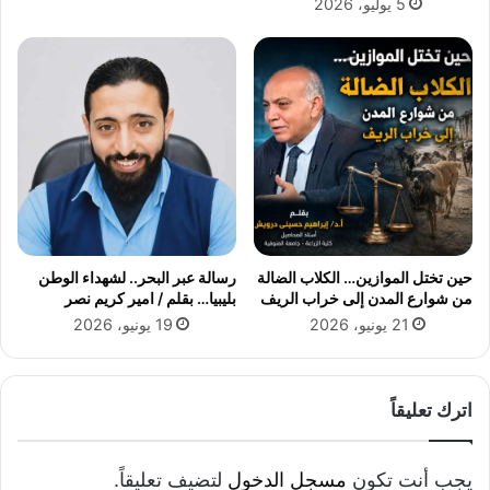
5 يوليو، 2026
ي
أ
ة
ن
ل
أ
ل
و
ت
ل
ح
م
ق
ص
ي
ا
ق
ب
و
م
ي
ص
ف
ر
حين تختل الموازين… الكلاب الضالة
رسالة عبر البحر.. لشهداء الوطن
ا
ى
من شوارع المدن إلى خراب الريف
بليبيا… بقلم / امير كريم نصر
ج
ب
21 يونيو، 2026
19 يونيو، 2026
ي
ف
ء
ي
ا
ر
ل
و
اترك تعليقاً
م
س
د
ك
ر
و
يجب أنت تكون
مسجل الدخول
لتضيف تعليقاً.