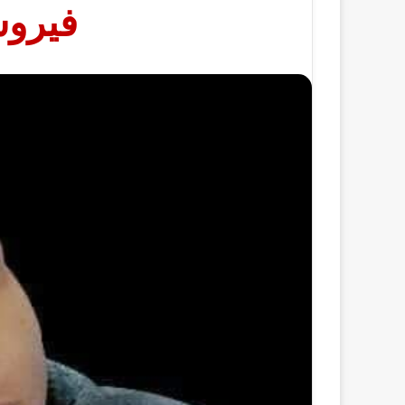
فيروس