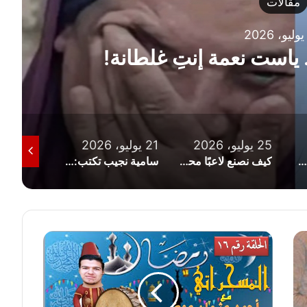
مقالات
 ياست نعمة إنتِ غلطانة!
25 يوليو، 2026
21 يوليو، 2026
19 يوليو، 2026
المصريون والعروبة.. (حين لا تكفي الجينات للإجابة)
كيف نصنع لاعبًا محترفًا؟
سامية نجيب تكتب: رياضة أم ساحة للكراهية؟ حين يتحول التشجيع إلى تمييز ديني وإهانة للإنسان
ا
ل
ح
ل
ق