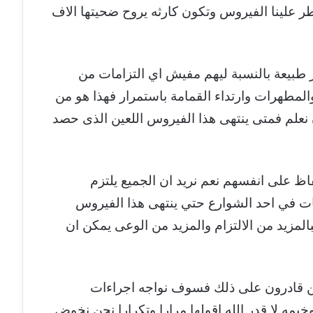
يطر علينا الفيروس وتكون كارثه يروح ضحيتها الاف
ر طبيعة بالنسبة ليهم مفيش اي التزامات من
لمطهرات وارتداء القمامة باستمرار فهذا هو من
علم فمتى ينتهى هذا الفيروس اللعين الذى حصد
اظ على انفسهم نعم نريد ان الجميع يلتزم
ات في احد الشوارع حتي ينتهى هذا الفيروس
المزيد من الالتزام والمزيد من الوعى يمكن ان
ن قادرون على ذلك فسوف نواجه اجراءات
يمه لا قدر الله اقولها مرارا وتكرارا نحن نخوض