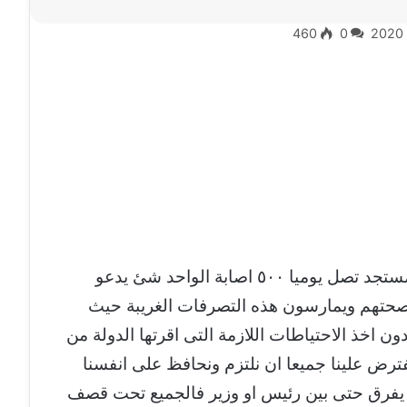
460
0
مع تزايد حالات الاصابة بفيروس كورونا المستجد تصل يوميا ٥٠٠ اصابة الواحد شئ يدعو
 بصحتهم ويمارسون هذه التصرفات الغريبة حيث
ن اخذ الاحتياطات اللازمة التى اقرتها الدولة من
ض علينا جميعا ان نلتزم ونحافظ على انفسنا
ا يفرق حتى بين رئيس او وزير فالجميع تحت قصف