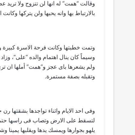
وقالت “همت” له انها لن تتزوج ولا تريد
بالارتباط بها وانه يحبها ولن يتركها وكانت ا
وتمت خطبتها وكانت فرحة الاسرة كبيرة و
وسيماً كان ينال اهتمام والده “على”، وزاد
ولم يشعرها باى عجز و”همت” أملها ان تر
وتقبله بصفة مستمرة.
وفى احد الايام واثناء تواجدها بشقتها رن 
لتسقط على الارض وتصاب فى راسها حتى س
يلهو بجوارها ويمسك يدها ويقلبها يمينا و