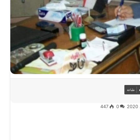
طباعة
447
0