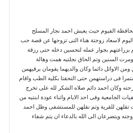
حافظة الفيوم حيث يعيش احمد نجار المسلح
يوم لاسعاد زوجتة هناء التى تزوجها عن قصة حب
 قراريط كان يقوم بزراعتهم بجوار عمله لتحسين دخله حتى رزقة
ومرت السنين وتم الحاق نجلتيه همت وهالة
ن ومن الاوائل دائما وكان والديهما يقومان برقيهمن
تمرا فى دراستهمن حتى التحقتا بكلية الطب واقام
رحته وكان احمد دائم صلاه الشكر لله على تخرج
ت الجامعية وفى احد الايام واثناء عودة ابنتيه من
ت تقلهن للقرية وتم نقلهن للمستشفى وظل احمد
زوجته ويتضرعان الى الله بالدعاء ان يتم شفاء