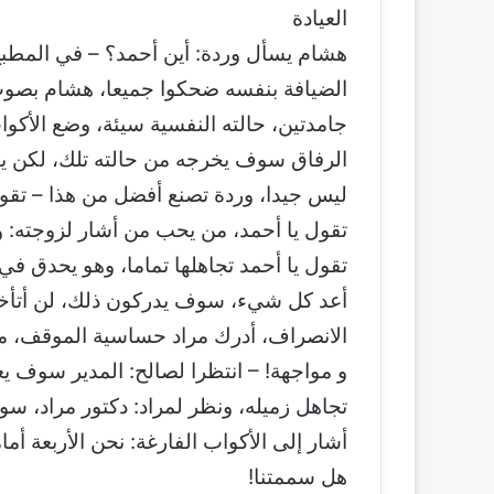
العيادة
هشام يسأل وردة: أين أحمد؟ – في المطب
الضيافة بنفسه ضحكوا جميعا، هشام بصوت م
جامدتين، حالته النفسية سيئة، وضع الأكو
الرفاق سوف يخرجه من حالته تلك، لكن ي
ليس جيدا، وردة تصنع أفضل من هذا – تقول 
تقول يا أحمد، من يحب من أشار لزوجته: و
تقول يا أحمد تجاهلها تماما، وهو يحدق ف
أعد كل شيء، سوف يدركون ذلك، لن أتأخر ع
الانصراف، أدرك مراد حساسية الموقف، من
و مواجهة! – انتظرا لصالح: المدير سوف يعل
تجاهل زميله، ونظر لمراد: دكتور مراد، سو
أشار إلى الأكواب الفارغة: نحن الأربعة أ
هل سممتنا!