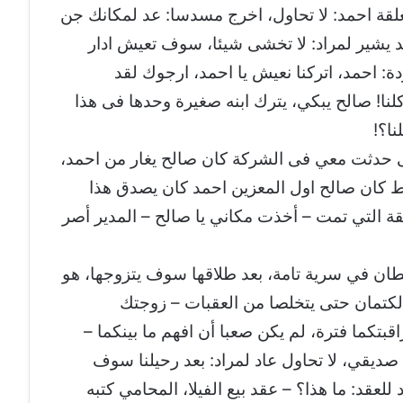
غلقة احمد: لا تحاول، اخرج مسدسا: عد لمكانك جن
مد يشير لمراد: لا تخشى شيئا، سوف تعيش ادار
: احمد، اتركنا نعيش يا احمد، ارجوك لقد
نا! صالح يبكي، يترك ابنه صغيرة وحدها فى هذا
نا؟!
ى حدثت معي فى الشركة كان صالح يغار من احمد،
ط كان صالح اول المعزين احمد كان يصدق هذا
ة التي تمت – أخذت مكاني يا صالح – المدير أصر
ان في سرية تامة، بعد طلاقها سوف يتزوجها، هو
لكتمان حتى يتخلصا من العقبات – زوجتك
تكما فترة، لم يكن صعبا أن افهم ما بينكما –
ا صديقي، لا تحاول عاد لمراد: بعد رحيلنا سوف
للعقد: ما هذا؟ – عقد بيع الفيلا، المحامي كتبه