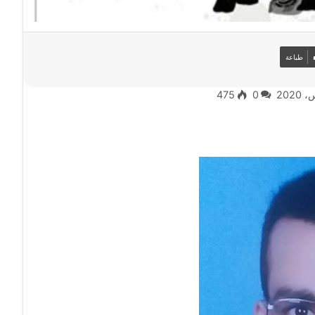
طباعة
475
0