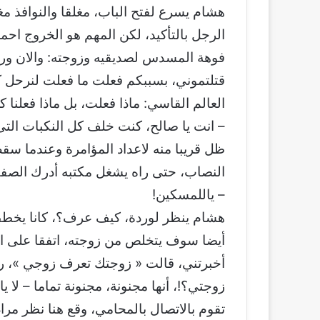
هشام يسرع لفتح الباب، مغلقا والنوافذ م
الرجل بالتأكيد، لكن المهم هو الخروج اح
فوهة المسدس لصديقيه وزوجته: والان وردة
قتلتموني، بسببكم فعلت ما فعلت لنرحل كل
العالم القاسي: ماذا فعلت، بل ماذا فعلنا كل
– انت يا صالح، كنت خلف كل النكبات الت
ظل قريبا منه لاعداد المؤامرة وعندما سق
النصاب، حتى راه يشغل مكتبه أدرك الصفق
– ياللمسكين!
هشام ينظر لوردة، كيف عرف؟، كانا يخطط
أيضا سوف يتخلص من زوجته، اتفقا على ا
أخبرتني، قالت « زوجتك تعرف زوجي »، راقب
زوجتي؟!، أنها مجنونة، مجنونة تماما – لا ي
تقوم بالاتصال بالمحامي، وقع هنا نظر مراد 