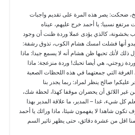
خ، ضحكت: يصر هذه المرة على تقديم واجبات
رتفع نسبيا: يا أحمد خرج عليهم، عيناه
اب بخشونة، كالذي يؤدى عملا وردة ظنت أن وجود
بدو أنها فشلت امسك هشام الكوب، تذوق رشفة:
ذلك لأنك تحبها ظن هشام أنه لا يسمع جيدا: ماذا
ردة زوجتي، هي أيضا تحبك! وردة منزعجة: ماذا
ي الغرفة التي جمعتهما في هذه اللحظات الصعبة
ليكم! صالح ينظر لمراد: ربما يجدر بنا
 غير اللائق أن يحضران موقفا كهذا، لحظة شك،
م كل شيء، غدا – المدير، ما علاقة المدير بهذا
ف تكون شاهدا لا يفهمون شيئا، ماذا ورائك يا أحمد
مامنا اقل من عشرة دقائق، حتى يظهر تاثير السم