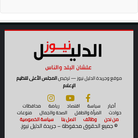
ب
ا
ي
ر
ن
ي
ج
ة
ه
ب
ا
ش
ز
و
ش
ا
ئ
ر
و
ع
ن
م
ا
د
موقع وجريدة الدليل نيوز — ترخيص
المجلس الأعلى لتنظيم
ل
ي
الإعلام
ب
ن
ي
ة
ئ
ب
أخبار
سياسة
اقتصاد
رياضة
محافظات
ة
ل
حوادث
المرأة والطفل
الصحة والجمال
منوعات
و
ب
من نحن
وظائف
اتصل بنا
سياسة الخصوصية
ن
ي
©
جميع الحقوق محفوظة – جريدة الدليل نيوز.
ا
س
د