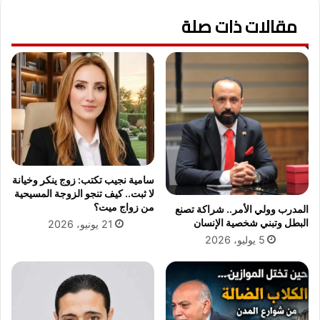
ر
م
و
مقالات ذات صلة
.
ت
.
و
.
ك
.
و
م
ل
ح
ا
ا
ل
ف
ت
ظ
ع
ا
ا
ل
سامية نجيب تكتب: زوج ينكر وخيانة
و
ش
لا ثبت.. كيف تنجو الزوجة المسيحية
ن
ر
من زواج ميت؟
المدرب وولي الأمر.. شراكة تصنع
ا
ق
البطل وتبني شخصية الإنسان
21 يونيو، 2026
ل
ي
5 يوليو، 2026
م
ة
ش
ي
ت
ت
ر
ف
ك
ق
ف
د