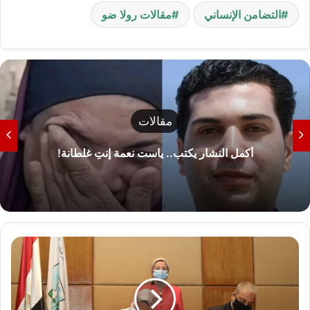
التضامن الإنساني
مقالات رولا ضو
مقالات
أكمل النشار يكتب.. ياست نعمة إنتِ غلطانة!
و
ز
ي
ر
ة