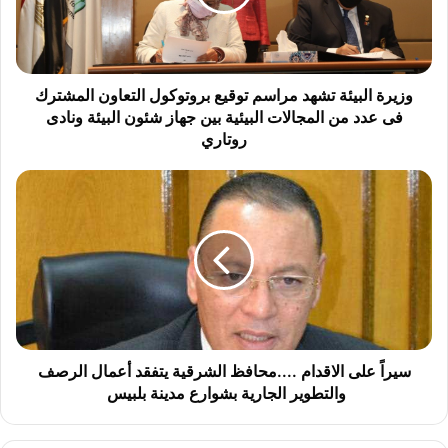
ا
ل
ب
ي
ئ
وزيرة البيئة تشهد مراسم توقيع بروتوكول التعاون المشترك
ة
فى عدد من المجالات البيئية بين جهاز شئون البيئة ونادى
ت
روتاري
ش
ه
س
د
ي
م
ر
ر
اً
ا
ع
س
ل
م
ى
ت
ا
و
ل
ق
ا
سيراً على الاقدام ....محافظ الشرقية يتفقد أعمال الرصف
ي
ق
والتطوير الجارية بشوارع مدينة بلبيس
ع
د
ب
ا