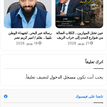
ى
أ
ع
ع
د
م
د
ا
م
ل
ن
ا
حين تختل الموازين… الكلاب الضالة
رسالة عبر البحر.. لشهداء الوطن
ا
ل
من شوارع المدن إلى خراب الريف
بليبيا… بقلم / امير كريم نصر
ل
ر
21 يونيو، 2026
19 يونيو، 2026
م
ص
ج
ف
ا
و
ل
ا
اترك تعليقاً
ا
ل
ت
ت
ا
ط
يجب أنت تكون
مسجل الدخول
لتضيف تعليقاً.
ل
و
ب
ي
ي
ر
ئ
ا
تابعنا على فيسبوك
ي
ل
ة
ج