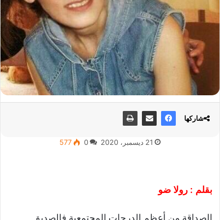
شاركها
21 ديسمبر، 2020
0
577
بقلم : رولا ضو
الصداقة من أعظم الدرجات المجتمعية فالصديق