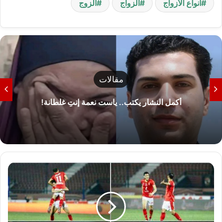
أنواع الأزواج
الزواج
الزوج
مقالات
أكمل النشار يكتب.. ياست نعمة إنتِ غلطانة!
ا
ل
ذ
ه
ب
ل