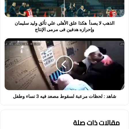
ا
ي
ص
د
الذهب لا يصدأ هكذا علق الأهلى علي تألق وليد سليمان
أ
وإحرازه هدفين فى مرمى الإنتاج
ه
ش
ك
ا
ذ
ه
ا
د
ع
:
ل
ل
ق
ح
ا
ظ
ل
ا
أ
ت
شاهد : لحظات مرعبة لسقوط مصعد فيه 3 نساء وطفل
ه
م
ل
ر
ى
ع
ع
مقالات ذات صلة
ب
ل
ة