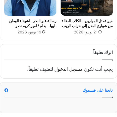
ه
ه
د
ف
حين تختل الموازين… الكلاب الضالة
رسالة عبر البحر.. لشهداء الوطن
ي
من شوارع المدن إلى خراب الريف
بليبيا… بقلم / امير كريم نصر
ن
21 يونيو، 2026
19 يونيو، 2026
ف
ى
م
ر
اترك تعليقاً
م
ى
ا
يجب أنت تكون
مسجل الدخول
لتضيف تعليقاً.
ل
إ
ن
ت
تابعنا على فيسبوك
ا
ج