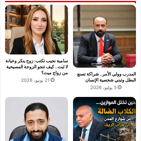
ي
ل
ت
س
أ
ق
ل
و
ق
ط
و
م
ل
ص
ي
ع
د
د
سامية نجيب تكتب: زوج ينكر وخيانة
س
ف
لا ثبت.. كيف تنجو الزوجة المسيحية
ل
ي
من زواج ميت؟
المدرب وولي الأمر.. شراكة تصنع
ي
ه
البطل وتبني شخصية الإنسان
21 يونيو، 2026
م
3
5 يوليو، 2026
ا
ن
ن
س
و
ا
إ
ء
ح
و
ر
ط
ا
ف
ز
ل