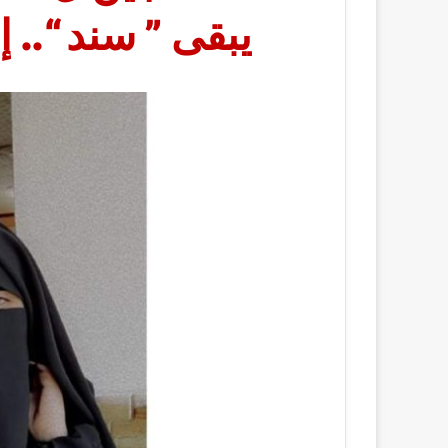
يبقى ” سند “.. 