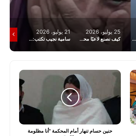
25 يوليو، 2026
21 يوليو، 2026
19 يوليو، 2026
كيف نصنع لاعبًا محترفًا؟
سامية نجيب تكتب: رياضة أم ساحة للكراهية؟ حين يتحول التشجيع إلى تمييز ديني وإهانة للإنسان
ح
ن
ي
ن
ح
س
ا
م
ت
ن
حنين حسام تنهار أمام المحكمة "أنا مظلومة