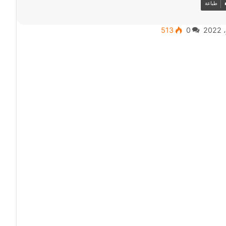
طباعة
513
0