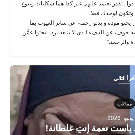
دول تقدر تعتمد عليهم غير كدا هما شكليات وبتوع
وتكون لوحدك فعلا.
ّن يحنو مودة و يدنو رحمة، عن ساتر العيوب بما
 خوف، عن الدفء الذي لا يتبعه برد، ابحثوا عمَّن
ة والرحمة.”
قرأ التالي
نعمة إنتِ غلطانة!
الم