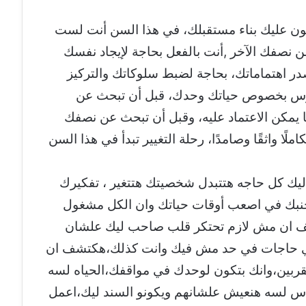
لـ 18 سنة حتى سن الـ 24 سيكون عليك بناء مستقبلك، في هذا السن أنت لست
ن نصفك الآخر ,أنت بالفعل بحاجة لإيجاد نفسك
در اهتماماتك، بحاجة لضبط سلوكاتك والتركيز
وس بخصوص حياتك وحدك، قبل أن تبحث عن
 يمكن الاعتماد عليه، وقبل أن تبحث عن نصفك
لًا واثقًا وصامدًا، رحلة التغيير تبدأ في هذا السن
اليك كل حاجه هتتبدل شخصيتك هتتغير ، تفكيرك
بك في اصعب أوقات حياتك وان الكل مشغول
تشف ان مش لازم تحتكر قلب صاحب ليك علشان
قي حاجات في حد مش فيك وانت كذلك،هكتشف ان
ربين،وانك بتكون لوحدك في مواقفك،الحياه لسه
 لسه هنعيش علشانهم ويكونو السند ليك،اعمل