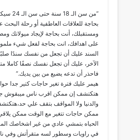
“من سن ا
بحاجة للعلاقات العاطفية أو رحلة البحث ع
ومستقبلك، أنت بحاجة لإيجاد ميولاتك ومص
على اهدافك، انت بحاجة لفعل شيء ملم
السند عليك أن تجعل من نفسك سندًا صلبًا
الآخر، عليك أن تجعل نفسك نصفًا كاملا متكام
فاحذر أن تدعه يضيع من بين يديك.”
هيمر عليك فترة تغير حاجات كتير جدا حو
هتكتشف إن ممكن اقرب ناس ميبقوش جن
والدنيا ولا المواقف بتقف علي حد،هتك
ممكن حاجات تتغير مع الوقت ممكن يلا
الحياه بتمشي عادي من غير اشخاصك المق
في راويات وسطور لسه متقرأتش وفي ناس