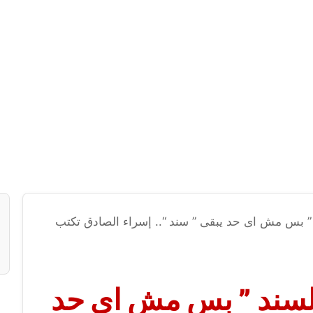
 ” بس مش اى حد يبقى ” سند “.. إسراء الصادق تكتب
السند ” بس مش اى حد